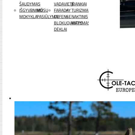
ŠAUDYMAS
VADAVIETĖ
ĮRANKIAI
IŠGYVENIMO
MŪSŲ
FARADAY
TURIZMAS
MOKYKLA
PASIŪLYMAI
DEFENSE
NAKTINIS
BLOKUOJANTYS
MATYMAS
DĖKLAI