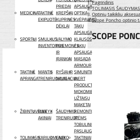
Pagrindinis
PRIEDAI
APSAUGA
TOLIMASIS ŠAUDYMAS
MEDICINA
TAKTINĖ
KREPŠIAI
OPTIKA
Optinių taikiklių aksesua
EKIPUOTĖ
KUPRINĖS
KVĖPAVIMO
Scope Poncho optinio ta
DĖKLAI
TAKŲ
SCOPE PONC
APSAUGA
SPORTUI
SMULKUS
VALYMO
KLAUSOS
INVENTORIUS
PRIEMONĖS
/ AKIŲ
IR
APSAUGA
ĮRANKIAI
MASADA
ARMOUR
TAKTINĖ
MANTIS
RYŠIAI IR
SIMUNITION
APRANGA
TRENIRUOKLIAI
NAVIGACIJA
INERT
PRODUCTS
MOKOMIEJI
UŽTAISŲ
MAKETAI
ŽIBINTUVĖLIAI
WILEYX
ŠAUDYMO
REMONTO
AKINIAI
TRENIRUOTĖMS
IR
TOBULINIMO
PASLAUGOS
TOLIMASIS
KARIUOMENEI
LAUKO
TAKTINIAI