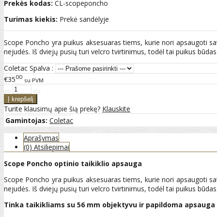
Prekės kodas:
CL-scopeponcho
Turimas kiekis:
Prekė sandėlyje
Scope Poncho yra puikus aksesuaras tiems, kurie nori apsaugoti savo 
nejudės. Iš dviejų pusių turi velcro tvirtinimus, todėl tai puikus būdas
Coletac Spalva :
00
€35
su PVM
Turite klausimų apie šią prekę?
Klauskite
Gamintojas:
Coletac
Aprašymas
(0) Atsiliepimai
Scope Poncho o
ptinio taikiklio apsauga
Scope Poncho yra puikus aksesuaras tiems, kurie nori apsaugoti savo 
nejudės. Iš dviejų pusių turi velcro tvirtinimus, todėl tai puikus būdas
Tinka
taikikliams su 56 mm objektyvu ir papildoma apsauga 