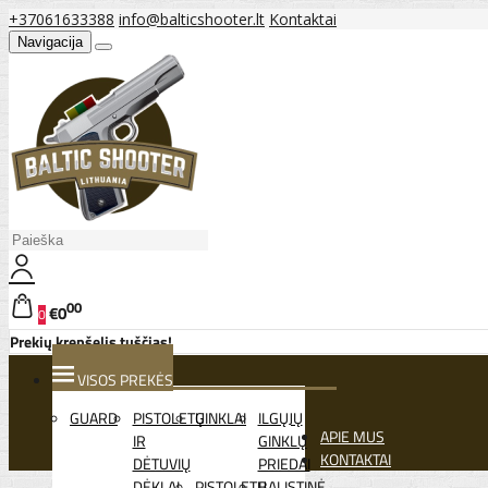
+37061633388
info@balticshooter.lt
Kontaktai
Navigacija
00
€0
0
Prekių krepšelis tuščias!
VISOS PREKĖS
GUARD
PISTOLETŲ
GINKLAI
ILGŲJŲ
APIE MUS
IR
GINKLŲ
KONTAKTAI
DĖTUVIŲ
PRIEDAI
DĖKLAI
PISTOLETŲ
BALISTINĖ