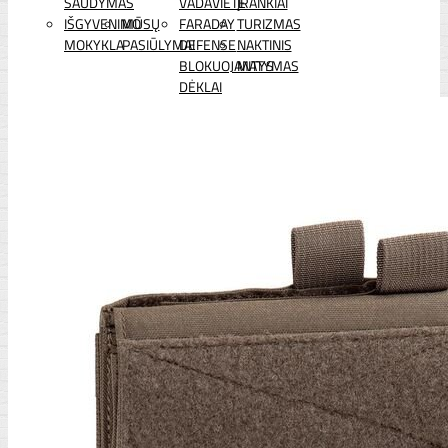
ŠAUDYMAS
VADAVIETĖ
ĮRANKIAI
IŠGYVENIMO
MŪSŲ
FARADAY
TURIZMAS
MOKYKLA
PASIŪLYMAI
DEFENSE
NAKTINIS
BLOKUOJANTYS
MATYMAS
DĖKLAI