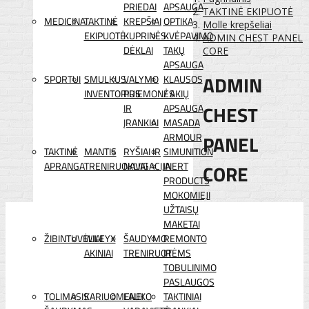
PRIEDAI
APSAUGA
TAKTINĖ EKIPUOTĖ
MEDICINA
TAKTINĖ
KREPŠIAI
OPTIKA
Molle krepšeliai
EKIPUOTĖ
KUPRINĖS
KVĖPAVIMO
ADMIN CHEST PANEL
DĖKLAI
TAKŲ
CORE
APSAUGA
ADMIN
SPORTUI
SMULKUS
VALYMO
KLAUSOS
INVENTORIUS
PRIEMONĖS
/ AKIŲ
CHEST
IR
APSAUGA
ĮRANKIAI
MASADA
PANEL
ARMOUR
TAKTINĖ
MANTIS
RYŠIAI IR
SIMUNITION
APRANGA
TRENIRUOKLIAI
NAVIGACIJA
INERT
CORE
PRODUCTS
MOKOMIEJI
UŽTAISŲ
MAKETAI
ŽIBINTUVĖLIAI
WILEYX
ŠAUDYMO
REMONTO
AKINIAI
TRENIRUOTĖMS
IR
TOBULINIMO
PASLAUGOS
TOLIMASIS
KARIUOMENEI
LAUKO
TAKTINIAI