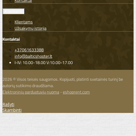
Kontaktai
Klientams
Klientams
Užsakymų istorija
Kontaktai
+37061633388
info@balticshooter.lt
I-IV: 10.00-18.00 V:10.00-17.00
2026 © Visos teisės saugomos. Kopijuoti, platinti svetainės turinį be
autorių sutikimo draudžiama.
Elektroninių parduotuvių nuoma
-
eshoprent.com
Rašyti
Skambinti