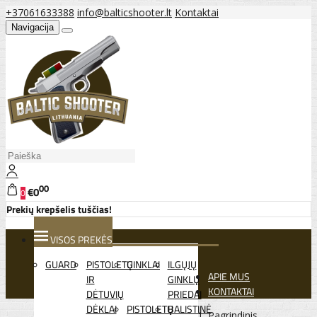
+37061633388
info@balticshooter.lt
Kontaktai
Navigacija
00
€0
0
Prekių krepšelis tuščias!
VISOS PREKĖS
GUARD
PISTOLETŲ
GINKLAI
ILGŲJŲ
APIE MUS
IR
GINKLŲ
KONTAKTAI
DĖTUVIŲ
PRIEDAI
DĖKLAI
PISTOLETŲ
BALISTINĖ
Pagrindinis