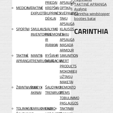
PRIEDAI
APSAUGA
TAKTINĖ APRANGA
MEDICINA
TAKTINĖ
KREPŠIAI
OPTIKA
Avalynė
EKIPUOTĖ
KUPRINĖS
KVĖPAVIMO
Carinthia windstopper
DĖKLAI
TAKŲ
booties batai
APSAUGA
CARINTHIA
SPORTUI
SMULKUS
VALYMO
KLAUSOS
INVENTORIUS
PRIEMONĖS
/ AKIŲ
IR
APSAUGA
ĮRANKIAI
MASADA
ARMOUR
TAKTINĖ
MANTIS
RYŠIAI IR
SIMUNITION
APRANGA
TRENIRUOKLIAI
NAVIGACIJA
INERT
PRODUCTS
MOKOMIEJI
UŽTAISŲ
MAKETAI
ŽIBINTUVĖLIAI
WILEYX
ŠAUDYMO
REMONTO
AKINIAI
TRENIRUOTĖMS
IR
TOBULINIMO
PASLAUGOS
TOLIMASIS
KARIUOMENEI
LAUKO
TAKTINIAI