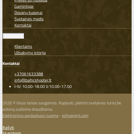
Gamintojai
Dovanų kuponai
Svetainės medis
Kontaktai
Klientams
Klientams
Užsakymų istorija
Kontaktai
+37061633388
info@balticshooter.lt
I-IV: 10.00-18.00 V:10.00-17.00
2026 © Visos teisės saugomos. Kopijuoti, platinti svetainės turinį be
autorių sutikimo draudžiama.
Elektroninių parduotuvių nuoma
-
eshoprent.com
Rašyti
Skambinti