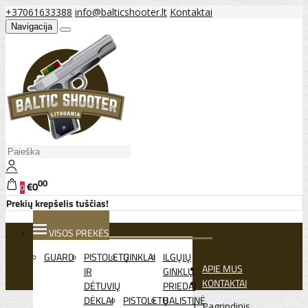
+37061633388
info@balticshooter.lt
Kontaktai
Navigacija
00
€0
0
Prekių krepšelis tuščias!
VISOS PREKĖS
GUARD
PISTOLETŲ
GINKLAI
ILGŲJŲ
APIE MUS
IR
GINKLŲ
KONTAKTAI
DĖTUVIŲ
PRIEDAI
DĖKLAI
PISTOLETŲ
BALISTINĖ
Pagrindinis