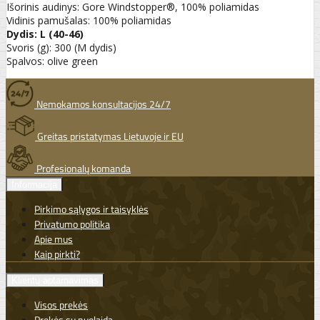
Išorinis audinys: Gore Windstopper®, 100% poliamidas
Vidinis pamušalas: 100% poliamidas
Dydis: L (40-46)
Svoris (g): 300 (M dydis)
Spalvos: olive green
Nemokamos konsultacijos 24/7
Greitas pristatymas Lietuvoje ir EU
Profesionalų komanda
Informacija
Pirkimo sąlygos ir taisyklės
Privatumo politika
Apie mus
Kaip pirkti?
Klientų aptarnavimas
Visos prekės
Prekės su nuolaida