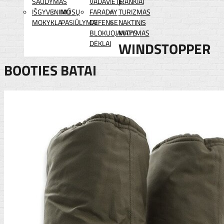
ŠAUDYMAS
VADAVIETĖ
ĮRANKIAI
IŠGYVENIMO
MŪSŲ
FARADAY
TURIZMAS
MOKYKLA
PASIŪLYMAI
DEFENSE
NAKTINIS
BLOKUOJANTYS
MATYMAS
DĖKLAI
WINDSTOPPER
BOOTIES BATAI