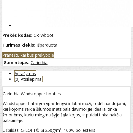
Prekės kodas:
CR-Wboot
Turimas kiekis:
Išparduota
Pranešti, kai bus prekyboje
Gamintojas:
Carinthia
Aprašymas
(0) Atsiliepimai
Carinthia Windstopper booties
Windstopper batai yra ypač lengvi ir labai maži, todėl naudojami,
kai kojoms reikia šilumos ir atsipalaidavimo! Jie idealiai tinka
žmonėms, kurių miegmaišyje šąla kojos, ir puikiai tinka nakčiai
palapinėje.
Užpildas: G-LOFT® Si 250g/m², 100% poliesteris