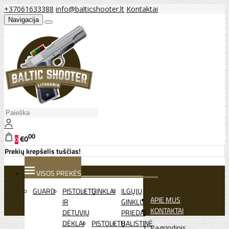
+37061633388
info@balticshooter.lt
Kontaktai
Navigacija
00
€0
0
Prekių krepšelis tuščias!
VISOS PREKĖS
GUARD
PISTOLETŲ
GINKLAI
ILGŲJŲ
APIE MUS
IR
GINKLŲ
KONTAKTAI
DĖTUVIŲ
PRIEDAI
DĖKLAI
PISTOLETŲ
BALISTINĖ
Pagrindinis