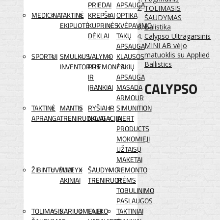
PRIEDAI
APSAUGA
TOLIMASIS
MEDICINA
TAKTINĖ
KREPŠIAI
OPTIKA
ŠAUDYMAS
EKIPUOTĖ
KUPRINĖS
KVĖPAVIMO
Balistika
DĖKLAI
TAKŲ
Calypso Ultragarsinis
APSAUGA
MINI AB vėjo
matuoklis su Applied
SPORTUI
SMULKUS
VALYMO
KLAUSOS
Ballistics
INVENTORIUS
PRIEMONĖS
/ AKIŲ
IR
APSAUGA
CALYPSO
ĮRANKIAI
MASADA
ARMOUR
TAKTINĖ
MANTIS
RYŠIAI IR
SIMUNITION
APRANGA
TRENIRUOKLIAI
NAVIGACIJA
INERT
PRODUCTS
MOKOMIEJI
UŽTAISŲ
MAKETAI
ŽIBINTUVĖLIAI
WILEYX
ŠAUDYMO
REMONTO
AKINIAI
TRENIRUOTĖMS
IR
TOBULINIMO
PASLAUGOS
TOLIMASIS
KARIUOMENEI
LAUKO
TAKTINIAI