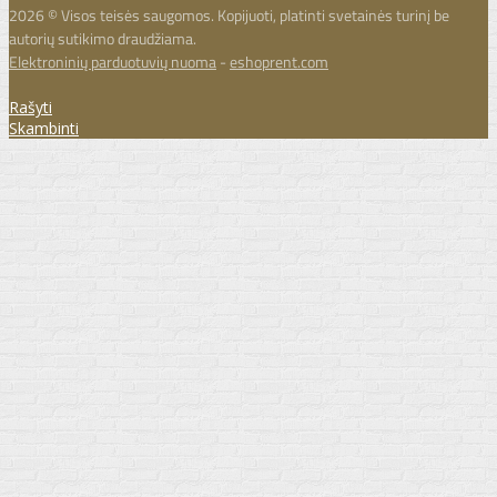
2026 © Visos teisės saugomos. Kopijuoti, platinti svetainės turinį be
autorių sutikimo draudžiama.
Elektroninių parduotuvių nuoma
-
eshoprent.com
Rašyti
Skambinti