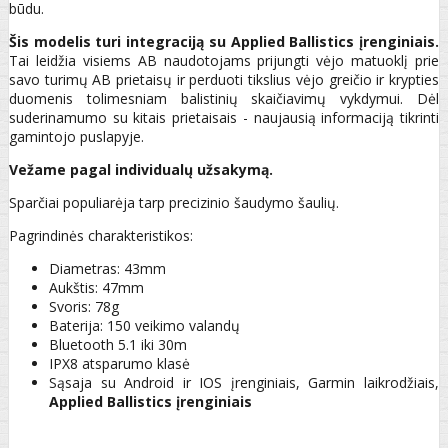
būdu.
Šis modelis turi integraciją su Applied Ballistics įrenginiais.
Tai leidžia visiems AB naudotojams prijungti vėjo matuoklį prie
savo turimų AB prietaisų ir perduoti tikslius vėjo greičio ir krypties
duomenis tolimesniam balistinių skaičiavimų vykdymui. Dėl
suderinamumo su kitais prietaisais - naujausią informaciją tikrinti
gamintojo puslapyje.
Vežame pagal individualų užsakymą.
Sparčiai populiarėja tarp precizinio šaudymo šaulių.
Pagrindinės charakteristikos:
Diametras: 43mm
Aukštis: 47mm
Svoris: 78g
Baterija: 150 veikimo valandų
Bluetooth 5.1 iki 30m
IPX8 atsparumo klasė
Sąsaja su Android ir IOS įrenginiais, Garmin laikrodžiais,
Applied Ballistics įrenginiais