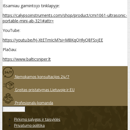
Išsamiau gamintojo tinklapyje:
https://calypsoinstruments.com/shop/product/cmi1061-ultrasonic-
portable-mini-ab-321#attr=
YouTube:
https://youtu.be/hJ-XtETmIcM?si=M8KqQHlyQ8FSsjEE
Plačiau:
https://www.balticsniper.lt
Nemokamos konsultacijos 24/7
Greitas pristatymas Lietuvoje ir EU
Profesionalų komanda
Informacija
Pirkimo sąlygos ir taisyklės
Privatumo politika