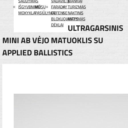
ŠAUDYMAS
VADAVIETĖ
ĮRANKIAI
IŠGYVENIMO
MŪSŲ
FARADAY
TURIZMAS
MOKYKLA
PASIŪLYMAI
DEFENSE
NAKTINIS
BLOKUOJANTYS
MATYMAS
DĖKLAI
ULTRAGARSINIS
MINI AB VĖJO MATUOKLIS SU
APPLIED BALLISTICS