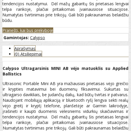
tendencijos nustatymui. Dėl mažų gabaritų šis prietaisas lengvai
telpa rankoje, plačiai pritaikomas įvairiausiose situacijose.
Numatytas tvirtinimas prie trikojų. Gali būti pakraunamas belaidžiu
būdu.
Pranešti, kai bus prekyboje
Gamintojas:
Calypso
Aprašymas
(0) Atsiliepimai
Calypso Ultragarsinis MINI AB vėjo matuoklis
su Applied
Ballistics
Ultrasonic Portable Mini AB yra mažiausias prietaisas vėjo greičio
ir krypties matavimui bei duomenų fiksavimui. Sukurtas su
ultragarso davikliais, be judančių dalių, kad būtų tvirtas ir patvarus.
Naudojant mobiliąją aplikaciją ir bluetooth ryšį lengva sekti realų
vėjo greitį ir kryptį telefone, planšetėje ar Garmin laikrodyje,
įrašinėti ir kaupti duomenis vėlesniems vidurkių skaičiavimas ir
tendencijos nustatymui. Dėl mažų gabaritų šis prietaisas lengvai
telpa rankoje, plačiai pritaikomas įvairiausiose situacijose.
Numatytas tvirtinimas prie trikojų. Gali būti pakraunamas belaidžiu