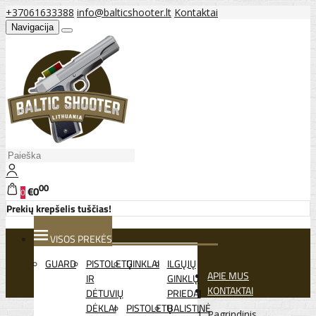
+37061633388
info@balticshooter.lt
Kontaktai
Navigacija
00
€0
0
Prekių krepšelis tuščias!
VISOS PREKĖS
GUARD
PISTOLETŲ
GINKLAI
ILGŲJŲ
APIE MUS
IR
GINKLŲ
KONTAKTAI
DĖTUVIŲ
PRIEDAI
DĖKLAI
PISTOLETŲ
BALISTINĖ
Pagrindinis