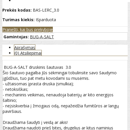
Prekės kodas:
BAS-LERC_3.0
Turimas kiekis:
Išparduota
Pranešti, kai bus prekyboje
Gamintojas:
BUG-A-SALT
Aprašymas
(0) Atsiliepimai
BUG-A-SALT druskinis šautuvas 3.0
Šio šautuvo pagalba Jūs sėkmingai tobulinsite savo šaudymo
įgūdžius, tuo pat metu kovodami su musėmis.
- užtaisomas įprasta druska (smulkia);
- netoksiškas;
- mechaninis veikimas, nenaudoja baterijų ar kito energijos
šaltinio;
- neįsiskverbia į žmogaus odą, nepažeidžia furnitūros ar langų
paviršiaus.
Draudžiama šaudyti į veidą ar akis!
Draudžiama naudoti prieš bites, drugelius ar kitus naminius