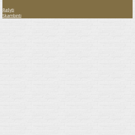
Rašyti
Skambinti