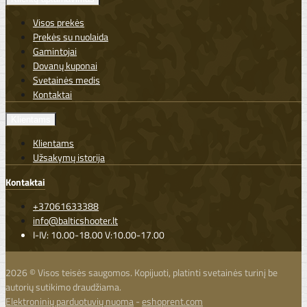
Visos prekės
Prekės su nuolaida
Gamintojai
Dovanų kuponai
Svetainės medis
Kontaktai
Klientams
Klientams
Užsakymų istorija
Kontaktai
+37061633388
info@balticshooter.lt
I-IV: 10.00-18.00 V:10.00-17.00
2026 © Visos teisės saugomos. Kopijuoti, platinti svetainės turinį be
autorių sutikimo draudžiama.
Elektroninių parduotuvių nuoma
-
eshoprent.com