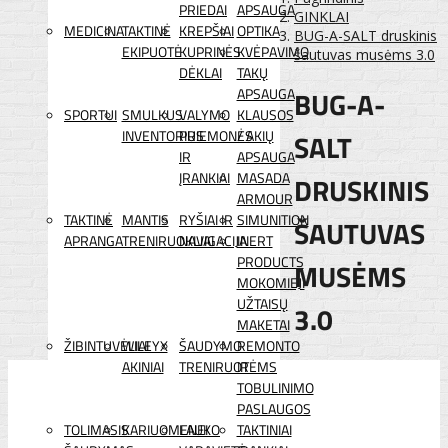
PRIEDAI
APSAUGA
GINKLAI
MEDICINA
TAKTINĖ
KREPŠIAI
OPTIKA
BUG-A-SALT druskinis
EKIPUOTĖ
KUPRINĖS
KVĖPAVIMO
šautuvas musėms 3.0
DĖKLAI
TAKŲ
BUG-A-
APSAUGA
SPORTUI
SMULKUS
VALYMO
KLAUSOS
INVENTORIUS
PRIEMONĖS
/ AKIŲ
SALT
IR
APSAUGA
ĮRANKIAI
MASADA
DRUSKINIS
ARMOUR
TAKTINĖ
MANTIS
RYŠIAI IR
SIMUNITION
ŠAUTUVAS
APRANGA
TRENIRUOKLIAI
NAVIGACIJA
INERT
PRODUCTS
MUSĖMS
MOKOMIEJI
UŽTAISŲ
3.0
MAKETAI
ŽIBINTUVĖLIAI
WILEYX
ŠAUDYMO
REMONTO
AKINIAI
TRENIRUOTĖMS
IR
TOBULINIMO
PASLAUGOS
TOLIMASIS
KARIUOMENEI
LAUKO
TAKTINIAI