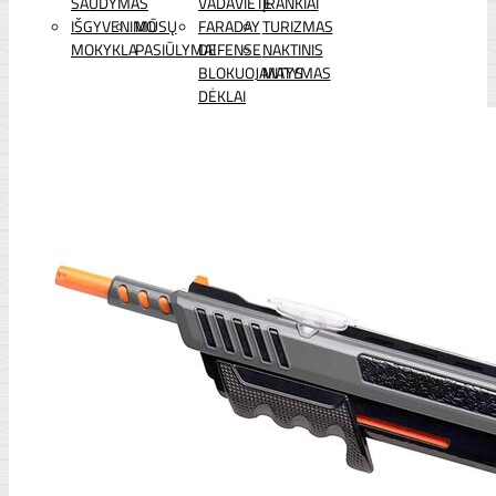
ŠAUDYMAS
VADAVIETĖ
ĮRANKIAI
IŠGYVENIMO
MŪSŲ
FARADAY
TURIZMAS
MOKYKLA
PASIŪLYMAI
DEFENSE
NAKTINIS
BLOKUOJANTYS
MATYMAS
DĖKLAI