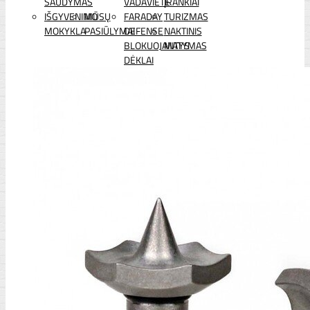
ŠAUDYMAS
VADAVIETĖ
ĮRANKIAI
IŠGYVENIMO
MŪSŲ
FARADAY
TURIZMAS
MOKYKLA
PASIŪLYMAI
DEFENSE
NAKTINIS
BLOKUOJANTYS
MATYMAS
DĖKLAI