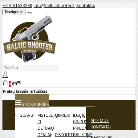
+37061633388
info@balticshooter.lt
Kontaktai
Navigacija
00
€0
0
Prekių krepšelis tuščias!
VISOS PREKĖS
GUARD
PISTOLETŲ
GINKLAI
ILGŲJŲ
APIE MUS
IR
GINKLŲ
KONTAKTAI
DĖTUVIŲ
PRIEDAI
DĖKLAI
PISTOLETŲ
BALISTINĖ
Pagrindinis