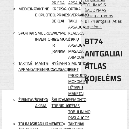
PRIEDAI
APSAUGA
TOLIMASIS
MEDICINA
TAKTINĖ
KREPŠIAI
OPTIKA
ŠAUDYMAS
EKIPUOTĖ
KUPRINĖS
KVĖPAVIMO
Ginklų atramos
DĖKLAI
TAKŲ
BT74 antgaliai Atlas
APSAUGA
kojelėms
SPORTUI
SMULKUS
VALYMO
KLAUSOS
BT74
INVENTORIUS
PRIEMONĖS
/ AKIŲ
IR
APSAUGA
ANTGALIAI
ĮRANKIAI
MASADA
ARMOUR
ATLAS
TAKTINĖ
MANTIS
RYŠIAI IR
SIMUNITION
APRANGA
TRENIRUOKLIAI
NAVIGACIJA
INERT
KOJELĖMS
PRODUCTS
MOKOMIEJI
UŽTAISŲ
MAKETAI
ŽIBINTUVĖLIAI
WILEYX
ŠAUDYMO
REMONTO
AKINIAI
TRENIRUOTĖMS
IR
TOBULINIMO
PASLAUGOS
TOLIMASIS
KARIUOMENEI
LAUKO
TAKTINIAI