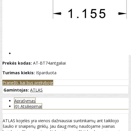
Prekės kodas:
AT-BT74antgaliai
Turimas kiekis:
Išparduota
Pranešti, kai bus prekyboje
Gamintojas:
ATLAS
Aprašymas
(0) Atsiliepimai
ATLAS kojelės yra vienos dažniausiai suntinkamų ant taikliojo
šaulio ir snaiperių ginklų. Jau daug metų naudojame įvairias