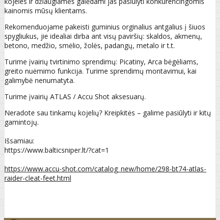
kojeles ir džiaugiamės galėdami jas pasiūlyti konkurencingomis
kainomis mūsų klientams.
Rekomenduojame pakeisti guminius orginalius antgalius į šiuos
spygliukus, jie idealiai dirba ant visų paviršių: skaldos, akmenų,
betono, medžio, smėlio, žolės, padangų, metalo ir t.t.
Turime įvairių tvirtinimo sprendimų: Picatiny, Arca bėgėliams,
greito nuėmimo funkcija. Turime sprendimų montavimui, kai
galimybė nenumatyta.
Turime įvairių ATLAS / Accu Shot aksesuarų.
Neradote sau tinkamų kojelių? Kreipkitės – galime pasiūlyti ir kitų
gamintojų.
Išsamiau:
https://www.balticsniper.lt/?cat=1
https://www.accu-shot.com/catalog_new/home/298-bt74-atlas-
raider-cleat-feet.html