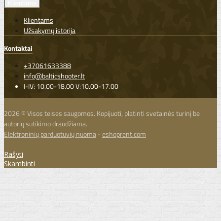
Klientams
Klientams
Užsakymų istorija
Kontaktai
+37061633388
info@balticshooter.lt
I-IV: 10.00-18.00 V:10.00-17.00
2026 © Visos teisės saugomos. Kopijuoti, platinti svetainės turinį be
autorių sutikimo draudžiama.
Elektroninių parduotuvių nuoma
-
eshoprent.com
Rašyti
Skambinti