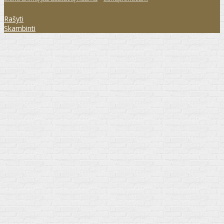
Rašyti
Skambinti