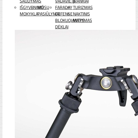
ŠAUDYMAS
VADAVIETĖ
ĮRANKIAI
IŠGYVENIMO
MŪSŲ
FARADAY
TURIZMAS
MOKYKLA
PASIŪLYMAI
DEFENSE
NAKTINIS
BLOKUOJANTYS
MATYMAS
DĖKLAI