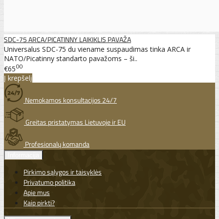
SDC-75 ARCA/PICATINNY LAIKIKLIS PAVAŽA
Universalus SDC-75 du viename suspaudimas tinka ARCA ir
NATO/Picatinny standarto pavažoms – ši..
00
€65
Į krepšelį
Nemokamos konsultacijos 24/7
Greitas pristatymas Lietuvoje ir EU
Profesionalų komanda
Informacija
Pirkimo sąlygos ir taisyklės
Privatumo politika
Apie mus
Kaip pirkti?