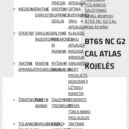
PRIEDAI
APSAUGA
TOLIMASIS
MEDICINA
TAKTINĖ
KREPŠIAI
OPTIKA
ŠAUDYMAS
EKIPUOTĖ
KUPRINĖS
KVĖPAVIMO
Ginklų atramos
DĖKLAI
TAKŲ
BT65 NC G2 CAL
APSAUGA
Atlas kojelės
SPORTUI
SMULKUS
VALYMO
KLAUSOS
BT65 NC G2
INVENTORIUS
PRIEMONĖS
/ AKIŲ
IR
APSAUGA
CAL ATLAS
ĮRANKIAI
MASADA
ARMOUR
KOJELĖS
TAKTINĖ
MANTIS
RYŠIAI IR
SIMUNITION
APRANGA
TRENIRUOKLIAI
NAVIGACIJA
INERT
PRODUCTS
MOKOMIEJI
UŽTAISŲ
MAKETAI
ŽIBINTUVĖLIAI
WILEYX
ŠAUDYMO
REMONTO
AKINIAI
TRENIRUOTĖMS
IR
TOBULINIMO
PASLAUGOS
TOLIMASIS
KARIUOMENEI
LAUKO
TAKTINIAI