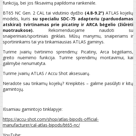
funkciją, bei jos fiksavimą papildoma rankenėle.
BT65 NC Gen. 2 CAL tai vidutinio dydžio
(4.8-9.2")
ATLAS kojelių
modelis, kuris
su specialiu SDC-75 adapteriu (parduodamas
atskirai) tvirtinamas prie picatiny ir ARCA bėgelio (žiūrėti
nuotraukose).
Rekomenduojame naudoti su
snaiperiniais/sportiniais ginklais. Mūsų manymu, snaiperiams ir
sportininkams tai yra tinkamiausias ATLAS gaminys.
Turime įvairių tvirtinimo sprendimų: Picatiny, Arca bėgėliams,
greito nuėmimo funkcija. Turime sprendimų montavimui, kai
galimybė nenumatyta.
Turime įvairių ATLAS / Accu Shot aksesuarų.
Neradote sau tinkamų kojelių? Kreipkitės – galime pasiūlyti ir kitų
gamintojų.
Išsamiau gamintojo tinklapyje:
https://accu-shot.com/shop/atlas-bipods-official-
manufacturer/cal-atlas-bipods/bt65-nc/
YouTube: