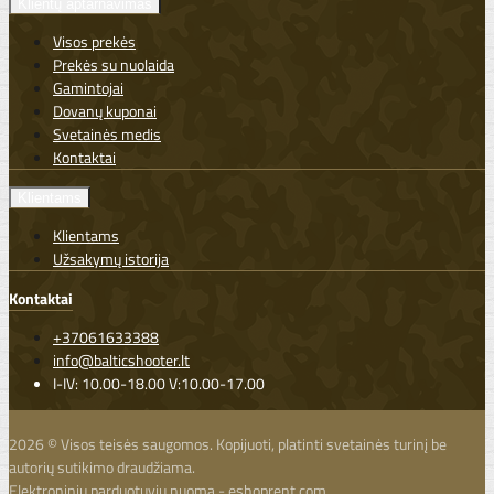
Klientų aptarnavimas
Visos prekės
Prekės su nuolaida
Gamintojai
Dovanų kuponai
Svetainės medis
Kontaktai
Klientams
Klientams
Užsakymų istorija
Kontaktai
+37061633388
info@balticshooter.lt
I-IV: 10.00-18.00 V:10.00-17.00
2026 © Visos teisės saugomos. Kopijuoti, platinti svetainės turinį be
autorių sutikimo draudžiama.
Elektroninių parduotuvių nuoma
-
eshoprent.com