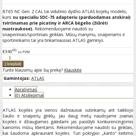
BT65 NC Gen. 2 CAL tai vidutinio dydžio ATLAS kojelių modelis,
kuris
su specialiu SDC-75 adapteriu (parduodamas atskirai)
tvirtinamas prie picatiny ir ARCA bėgelio (žiūrėti
nuotraukose).
Rekomenduojame naudoti su
snaiperiniais/sportiniais ginklais. Mūsų manymu, snaiperiams ir
sportininkams tai yra tinkamiausias ATLAS gaminys.
00
€340
su PVM
Turite klausimų apie šią prekę?
Klauskite
Gamintojas:
ATLAS
Aprašymas
(0) Atsiliepimai
ATLAS kojelės yra vienos dažniausiai sutinkamų ant taikliojo
šaulio ir snaiperių ginklų. Jau daug metų naudojame įvairias
kojeles ir džiaugiamės galėdami jas pasiūlyti konkurencingomis
kainomis mūsų klientams. Rekomenduojame naudoti su ginklais,
kai šaudoma apkraunant kojeles. Turi pokrypio „kanto“ keitimo