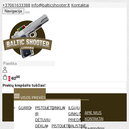
+37061633388
info@balticshooter.lt
Kontaktai
Navigacija
00
€0
0
Prekių krepšelis tuščias!
VISOS PREKĖS
GUARD
PISTOLETŲ
GINKLAI
ILGŲJŲ
APIE MUS
IR
GINKLŲ
KONTAKTAI
DĖTUVIŲ
PRIEDAI
DĖKLAI
PISTOLETŲ
BALISTINĖ
Pagrindinis