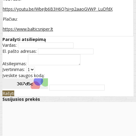
https://youtu.be/WbeJb6B3H6Q?si=p2aaoGVWP_LuDfdX
Plačiau:
https://www.balticsniper.lt
Parašyti atsiliepimą
Vardas:
El. pašto adresas:
Atsiliepimas:
Įvertinimas:
Įveskite saugos kodą:
Rašyti
Susijusios prekės