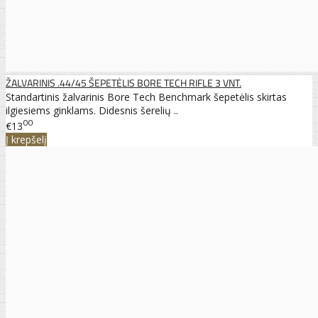
ŽALVARINIS .44/45 ŠEPETĖLIS BORE TECH RIFLE 3 VNT.
Standartinis žalvarinis Bore Tech Benchmark šepetėlis skirtas
ilgiesiems ginklams. Didesnis šerelių ..
00
€13
Į krepšelį