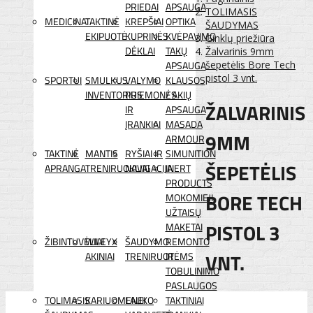
PRIEDAI
APSAUGA
TOLIMASIS
MEDICINA
TAKTINĖ
KREPŠIAI
OPTIKA
ŠAUDYMAS
EKIPUOTĖ
KUPRINĖS
KVĖPAVIMO
Ginklų priežiūra
DĖKLAI
TAKŲ
Žalvarinis 9mm
APSAUGA
šepetėlis Bore Tech
pistol 3 vnt.
SPORTUI
SMULKUS
VALYMO
KLAUSOS
INVENTORIUS
PRIEMONĖS
/ AKIŲ
ŽALVARINIS
IR
APSAUGA
ĮRANKIAI
MASADA
9MM
ARMOUR
TAKTINĖ
MANTIS
RYŠIAI IR
SIMUNITION
ŠEPETĖLIS
APRANGA
TRENIRUOKLIAI
NAVIGACIJA
INERT
PRODUCTS
BORE TECH
MOKOMIEJI
UŽTAISŲ
PISTOL 3
MAKETAI
ŽIBINTUVĖLIAI
WILEYX
ŠAUDYMO
REMONTO
VNT.
AKINIAI
TRENIRUOTĖMS
IR
TOBULINIMO
PASLAUGOS
TOLIMASIS
KARIUOMENEI
LAUKO
TAKTINIAI