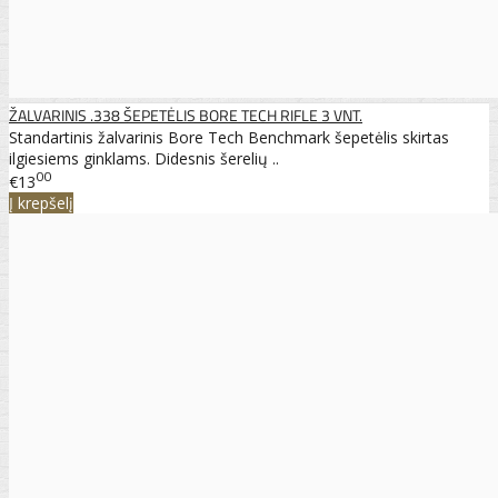
ŽALVARINIS .338 ŠEPETĖLIS BORE TECH RIFLE 3 VNT.
Standartinis žalvarinis Bore Tech Benchmark šepetėlis skirtas
ilgiesiems ginklams. Didesnis šerelių ..
00
€13
Į krepšelį