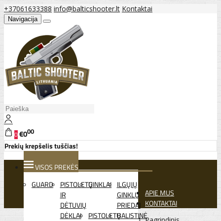
+37061633388
info@balticshooter.lt
Kontaktai
Navigacija
00
€0
0
Prekių krepšelis tuščias!
VISOS PREKĖS
GUARD
PISTOLETŲ
GINKLAI
ILGŲJŲ
APIE MUS
IR
GINKLŲ
KONTAKTAI
DĖTUVIŲ
PRIEDAI
DĖKLAI
PISTOLETŲ
BALISTINĖ
Pagrindinis