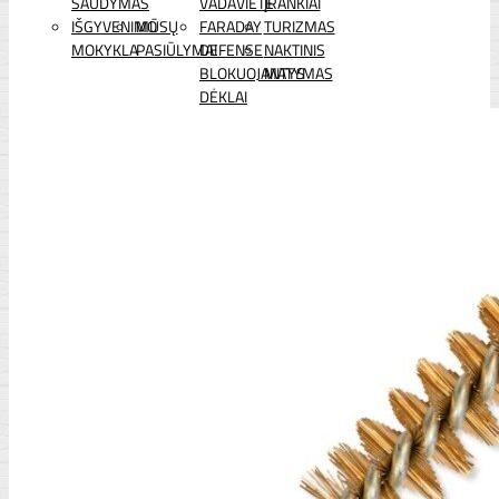
ŠAUDYMAS
VADAVIETĖ
ĮRANKIAI
IŠGYVENIMO
MŪSŲ
FARADAY
TURIZMAS
MOKYKLA
PASIŪLYMAI
DEFENSE
NAKTINIS
BLOKUOJANTYS
MATYMAS
DĖKLAI