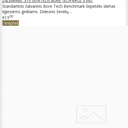
ŽALVARINIS .375 ŠEPETĖLIS BORE TECH RIFLE 3 VNT.
Standartinis žalvarinis Bore Tech Benchmark šepetėlis skirtas
ilgiesiems ginklams. Didesnis šerelių ..
00
€13
Į krepšelį