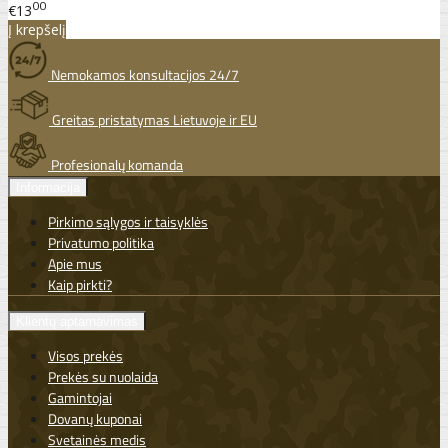
00
€13
Į krepšelį
Nemokamos konsultacijos 24/7
Greitas pristatymas Lietuvoje ir EU
Profesionalų komanda
Informacija
Pirkimo sąlygos ir taisyklės
Privatumo politika
Apie mus
Kaip pirkti?
Klientų aptarnavimas
Visos prekės
Prekės su nuolaida
Gamintojai
Dovanų kuponai
Svetainės medis