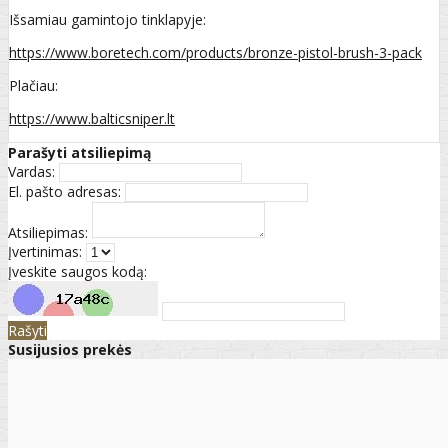
Išsamiau gamintojo tinklapyje:
https://www.boretech.com/products/bronze-pistol-brush-3-pack
Plačiau:
https://www.balticsniper.lt
Parašyti atsiliepimą
Vardas:
El. pašto adresas:
Atsiliepimas:
Įvertinimas:
Įveskite saugos kodą:
Rašyti
Susijusios prekės