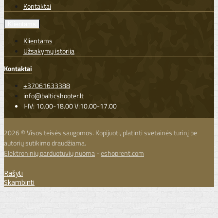
Kontaktai
Klientams
Klientams
Užsakymų istorija
Kontaktai
+37061633388
info@balticshooter.lt
I-IV: 10.00-18.00 V:10.00-17.00
2026 © Visos teisės saugomos. Kopijuoti, platinti svetainės turinį be
autorių sutikimo draudžiama.
Elektroninių parduotuvių nuoma
-
eshoprent.com
Rašyti
Skambinti