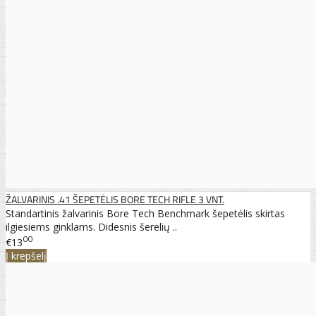
ŽALVARINIS .41 ŠEPETĖLIS BORE TECH RIFLE 3 VNT.
Standartinis žalvarinis Bore Tech Benchmark šepetėlis skirtas
ilgiesiems ginklams. Didesnis šerelių ..
00
€13
Į krepšelį