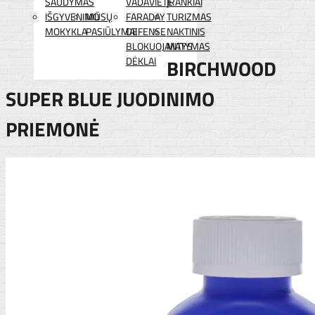
ŠAUDYMAS
VADAVIETĖ
ĮRANKIAI
IŠGYVENIMO
MŪSŲ
FARADAY
TURIZMAS
MOKYKLA
PASIŪLYMAI
DEFENSE
NAKTINIS
BLOKUOJANTYS
MATYMAS
DĖKLAI
BIRCHWOOD
SUPER BLUE JUODINIMO
PRIEMONĖ