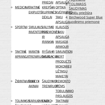
PRIEDAI
APSAUGA
TOLIMASIS
MEDICINA
TAKTINĖ
KREPŠIAI
OPTIKA
ŠAUDYMAS
EKIPUOTĖ
KUPRINĖS
KVĖPAVIMO
Ginklų priežiūra
DĖKLAI
TAKŲ
Birchwood Super Blue
APSAUGA
juodinimo priemonė
SPORTUI
SMULKUS
VALYMO
KLAUSOS
INVENTORIUS
PRIEMONĖS
/ AKIŲ
IR
APSAUGA
ĮRANKIAI
MASADA
ARMOUR
TAKTINĖ
MANTIS
RYŠIAI IR
SIMUNITION
APRANGA
TRENIRUOKLIAI
NAVIGACIJA
INERT
PRODUCTS
MOKOMIEJI
UŽTAISŲ
MAKETAI
ŽIBINTUVĖLIAI
WILEYX
ŠAUDYMO
REMONTO
AKINIAI
TRENIRUOTĖMS
IR
TOBULINIMO
PASLAUGOS
TOLIMASIS
KARIUOMENEI
LAUKO
TAKTINIAI