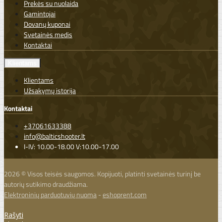
Prekės su nuolaida
Gamintojai
Dovanų kuponai
Svetainės medis
Kontaktai
Klientams
Klientams
Užsakymų istorija
Kontaktai
+37061633388
info@balticshooter.lt
I-IV: 10.00-18.00 V:10.00-17.00
2026 © Visos teisės saugomos. Kopijuoti, platinti svetainės turinį be
autorių sutikimo draudžiama.
Elektroninių parduotuvių nuoma
-
eshoprent.com
Rašyti