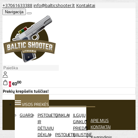
+37061633388
info@balticshooter.lt
Kontaktai
Navigacija
00
€0
0
Prekių krepšelis tuščias!
VISOS PREKĖS
GUARD
PISTOLETŲ
GINKLAI
ILGŲJŲ
APIE MUS
IR
GINKLŲ
KONTAKTAI
DĖTUVIŲ
PRIEDAI
DĖKLAI
PISTOLETŲ
BALISTINĖ
Pagrindinis