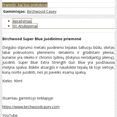
Pranešti, kai bus prekyboje
Gamintojas:
Birchwood Casey
Aprašymas
(0) Atsiliepimai
Birchwood Super Blue juodinimo priemonė
Dvigubo stiprumo metalo juodinimo tirpalas šaltuoju būdu, skirtas
labai poliruotoms plieninėms detalėms ir grūdintam plienui,
kuriame yra nikelio ir chromo lydinių (išskyrus nerūdijantįjį plieną),
juodinti. Super Blue Extra Strength Gun Blue yra juodžiausia
mėlyna spalva. Būkite atsargūs ir naudokite tirpalą tik toje vietoje,
kurią norite juodinti, nes jis paveiks esamą spalvą.
Kiekis: 90ml
Išsamiau gamintojo tinklapyje:
https://www.birchwoodcasey.com
YouTube: