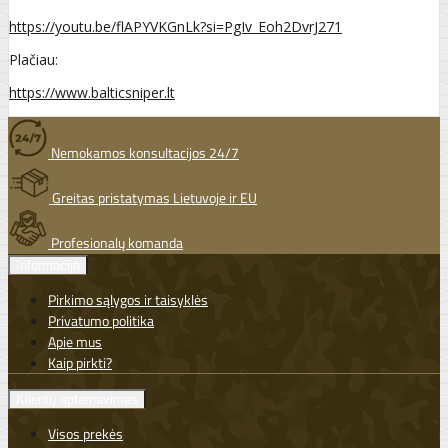
https://youtu.be/flAPYVKGnLk?si=PgIv_Eoh2DvrJ271
Plačiau:
https://www.balticsniper.lt
Nemokamos konsultacijos 24/7
Greitas pristatymas Lietuvoje ir EU
Profesionalų komanda
Informacija
Pirkimo sąlygos ir taisyklės
Privatumo politika
Apie mus
Kaip pirkti?
Klientų aptarnavimas
Visos prekės