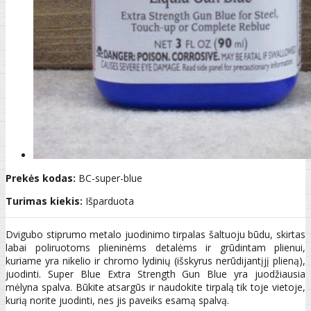
Prekės kodas:
BC-super-blue
Turimas kiekis:
Išparduota
Dvigubo stiprumo metalo juodinimo tirpalas šaltuoju būdu, skirtas
labai poliruotoms plieninėms detalėms ir grūdintam plienui,
kuriame yra nikelio ir chromo lydinių (išskyrus nerūdijantįjį plieną),
juodinti. Super Blue Extra Strength Gun Blue yra juodžiausia
mėlyna spalva. Būkite atsargūs ir naudokite tirpalą tik toje vietoje,
kurią norite juodinti, nes jis paveiks esamą spalvą.