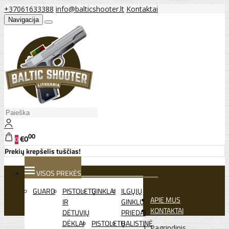
+37061633388
info@balticshooter.lt
Kontaktai
Navigacija
00
€0
0
Prekių krepšelis tuščias!
VISOS PREKĖS
GUARD
PISTOLETŲ
GINKLAI
ILGŲJŲ
APIE MUS
IR
GINKLŲ
KONTAKTAI
DĖTUVIŲ
PRIEDAI
DĖKLAI
PISTOLETŲ
BALISTINĖ
Pagrindinis