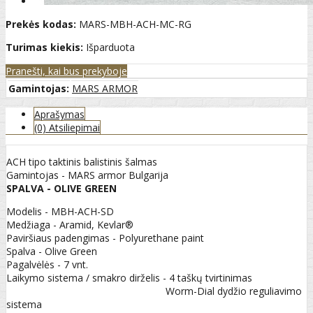
Prekės kodas:
MARS-MBH-ACH-MC-RG
Turimas kiekis:
Išparduota
Pranešti, kai bus prekyboje
Gamintojas:
MARS ARMOR
Aprašymas
(0) Atsiliepimai
ACH tipo taktinis balistinis šalmas
Gamintojas - MARS armor Bulgarija
SPALVA - OLIVE GREEN
Modelis - MBH-ACH-SD
Medžiaga - Aramid, Kevlar®
Paviršiaus padengimas - Polyurethane paint
Spalva - Olive Green
Pagalvėlės - 7 vnt.
Laikymo sistema / smakro dirželis - 4 taškų tvirtinimas
Worm-Dial dydžio reguliavimo
sistema