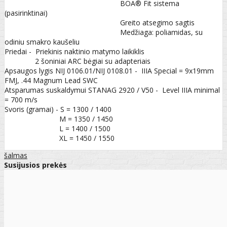
BOA® Fit sistema
(pasirinktinai)
Greito atsegimo sagtis
Medžiaga: poliamidas, su
odiniu smakro kaušeliu
Priedai - Priekinis naktinio matymo laikiklis
2 šoniniai ARC bėgiai su adapteriais
Apsaugos lygis NIJ 0106.01/NIJ 0108.01 - IIIA Special = 9x19mm
FMJ, .44 Magnum Lead SWC
Atsparumas suskaldymui STANAG 2920 / V50 - Level IIIA minimal
= 700 m/s
Svoris (gramai) - S = 1300 / 1400
M = 1350 / 1450
L = 1400 / 1500
XL = 1450 / 1550
šalmas
Susijusios prekės