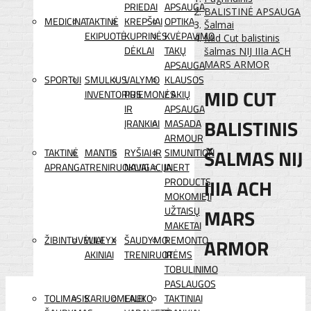
PRIEDAI
APSAUGA
BALISTINĖ APSAUGA
MEDICINA
TAKTINĖ
KREPŠIAI
OPTIKA
Šalmai
EKIPUOTĖ
KUPRINĖS
KVĖPAVIMO
Mid Cut balistinis
DĖKLAI
TAKŲ
šalmas NIJ IIIa ACH
APSAUGA
MARS ARMOR
SPORTUI
SMULKUS
VALYMO
KLAUSOS
MID CUT
INVENTORIUS
PRIEMONĖS
/ AKIŲ
IR
APSAUGA
BALISTINIS
ĮRANKIAI
MASADA
ARMOUR
ŠALMAS NIJ
TAKTINĖ
MANTIS
RYŠIAI IR
SIMUNITION
APRANGA
TRENIRUOKLIAI
NAVIGACIJA
INERT
IIIA ACH
PRODUCTS
MOKOMIEJI
MARS
UŽTAISŲ
MAKETAI
ŽIBINTUVĖLIAI
WILEYX
ŠAUDYMO
REMONTO
ARMOR
AKINIAI
TRENIRUOTĖMS
IR
TOBULINIMO
PASLAUGOS
TOLIMASIS
KARIUOMENEI
LAUKO
TAKTINIAI