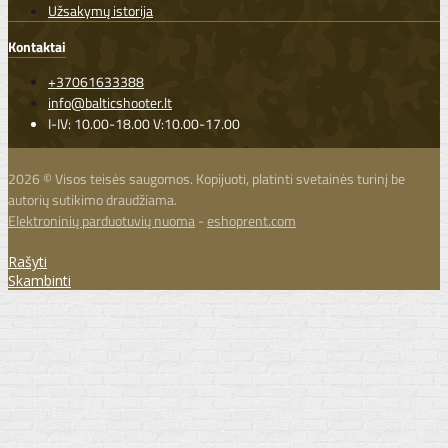
Užsakymų istorija
Kontaktai
+37061633388
info@balticshooter.lt
I-IV: 10.00-18.00 V:10.00-17.00
2026 © Visos teisės saugomos. Kopijuoti, platinti svetainės turinį be
autorių sutikimo draudžiama.
Elektroninių parduotuvių nuoma
-
eshoprent.com
Rašyti
Skambinti