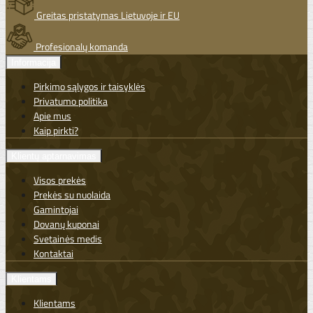
Greitas pristatymas Lietuvoje ir EU
Profesionalų komanda
Informacija
Pirkimo sąlygos ir taisyklės
Privatumo politika
Apie mus
Kaip pirkti?
Klientų aptarnavimas
Visos prekės
Prekės su nuolaida
Gamintojai
Dovanų kuponai
Svetainės medis
Kontaktai
Klientams
Klientams