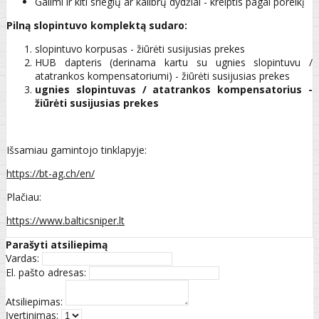
Galimi ir kiti sriegių ar kalibrų dydžiai - kreiptis pagal poreikį
Pilną slopintuvo komplektą sudaro:
slopintuvo korpusas - žiūrėti susijusias prekes
HUB dapteris (derinama kartu su ugnies slopintuvu /
atatrankos kompensatoriumi) - žiūrėti susijusias prekes
ugnies slopintuvas / atatrankos kompensatorius -
žiūrėti susijusias prekes
Išsamiau gamintojo tinklapyje:
https://bt-ag.ch/en/
Plačiau:
https://www.balticsniper.lt
Parašyti atsiliepimą
Vardas:
El. pašto adresas:
Atsiliepimas:
Įvertinimas: