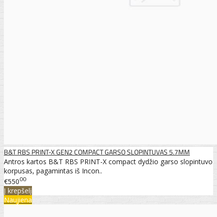
B&T RBS PRINT-X GEN2 COMPACT GARSO SLOPINTUVAS 5.7MM
Antros kartos B&T RBS PRINT-X compact dydžio garso slopintuvo
korpusas, pagamintas iš Incon..
00
€550
Į krepšelį
Naujiena