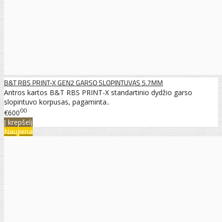
B&T RBS PRINT-X GEN2 GARSO SLOPINTUVAS 5.7MM
Antros kartos B&T RBS PRINT-X standartinio dydžio garso
slopintuvo korpusas, pagaminta..
00
€600
Į krepšelį
Naujiena