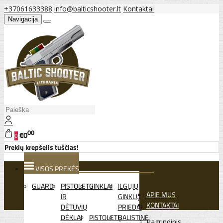
+37061633388
info@balticshooter.lt
Kontaktai
Navigacija
00
€0
0
Prekių krepšelis tuščias!
VISOS PREKĖS
GUARD
PISTOLETŲ
GINKLAI
ILGŲJŲ
APIE MUS
IR
GINKLŲ
KONTAKTAI
DĖTUVIŲ
PRIEDAI
DĖKLAI
PISTOLETŲ
BALISTINĖ
Pagrindinis