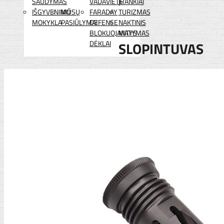
ŠAUDYMAS
VADAVIETĖ
ĮRANKIAI
IŠGYVENIMO
MŪSŲ
FARADAY
TURIZMAS
MOKYKLA
PASIŪLYMAI
DEFENSE
NAKTINIS
BLOKUOJANTYS
MATYMAS
DĖKLAI
SLOPINTUVAS