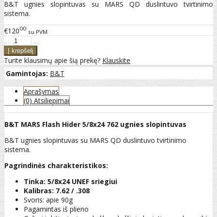
B&T ugnies slopintuvas su MARS QD duslintuvo tvirtinimo
sistema.
00
€120
su PVM
Turite klausimų apie šią prekę?
Klauskite
Gamintojas:
B&T
Aprašymas
(0) Atsiliepimai
B&T MARS Flash Hider 5/8x24 762 ugnies slopintuvas
B&T ugnies slopintuvas su MARS QD duslintuvo tvirtinimo
sistema.
Pagrindinės charakteristikos:
Tinka:
5/8x24 UNEF sriegiui
Kalibras: 7.62 / .308
Svoris: apie 90g
Pagamintas iš plieno