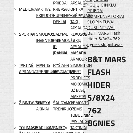
PRIEDAI
APSAUGA
IlGŲJŲ GINKLŲ
MEDICINA
TAKTINĖ
KREPŠIAI
OPTIKA
PRIEDAI
EKIPUOTĖ
KUPRINĖS
KVĖPAVIMO
KOMPENSATORIAI
DĖKLAI
TAKŲ
SLOPINTUVAI
APSAUGA
DUSLINTUVAI
B&T MARS Flash
SPORTUI
SMULKUS
VALYMO
KLAUSOS
Hider 5/8x24 762
INVENTORIUS
PRIEMONĖS
/ AKIŲ
ugnies slopintuvas
IR
APSAUGA
ĮRANKIAI
MASADA
B&T MARS
ARMOUR
TAKTINĖ
MANTIS
RYŠIAI IR
SIMUNITION
FLASH
APRANGA
TRENIRUOKLIAI
NAVIGACIJA
INERT
PRODUCTS
HIDER
MOKOMIEJI
UŽTAISŲ
5/8X24
MAKETAI
ŽIBINTUVĖLIAI
WILEYX
ŠAUDYMO
REMONTO
762
AKINIAI
TRENIRUOTĖMS
IR
TOBULINIMO
UGNIES
PASLAUGOS
TOLIMASIS
KARIUOMENEI
LAUKO
TAKTINIAI