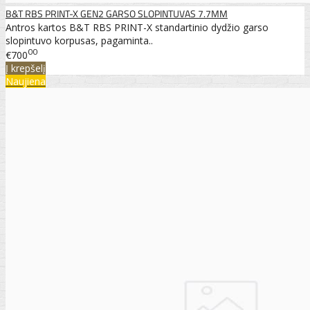
B&T RBS PRINT-X GEN2 GARSO SLOPINTUVAS 7.7MM
Antros kartos B&T RBS PRINT-X standartinio dydžio garso
slopintuvo korpusas, pagaminta..
00
€700
Į krepšelį
Naujiena