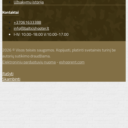
Užsakymų istorija
Kontaktai
+37061633388
info@balticshooter.lt
I-IV: 10.00-18.00 V:10.00-17.00
2026 © Visos teisės saugomos. Kopijuoti, platinti svetainės turinį be
autorių sutikimo draudžiama.
Elektroninių parduotuvių nuoma
-
eshoprent.com
Rašyti
Skambinti