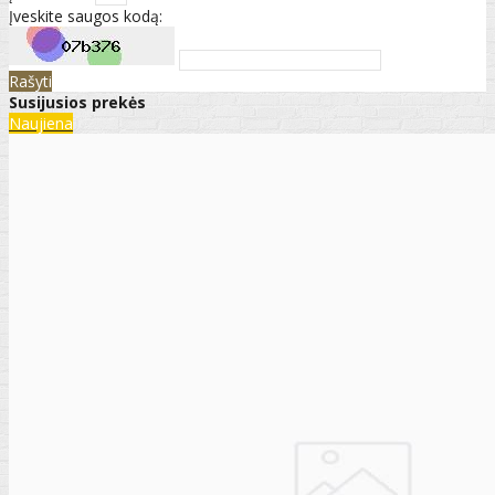
Įveskite saugos kodą:
Rašyti
Susijusios prekės
Naujiena