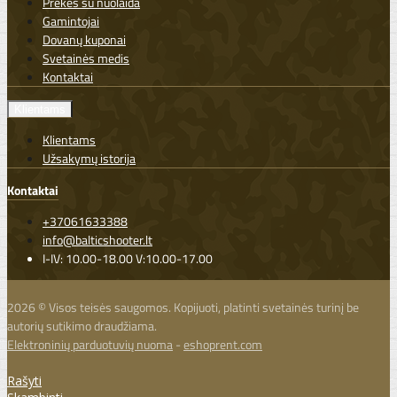
Prekės su nuolaida
Gamintojai
Dovanų kuponai
Svetainės medis
Kontaktai
Klientams
Klientams
Užsakymų istorija
Kontaktai
+37061633388
info@balticshooter.lt
I-IV: 10.00-18.00 V:10.00-17.00
2026 © Visos teisės saugomos. Kopijuoti, platinti svetainės turinį be
autorių sutikimo draudžiama.
Elektroninių parduotuvių nuoma
-
eshoprent.com
Rašyti