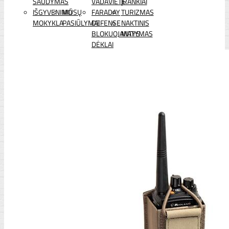
ŠAUDYMAS
VADAVIETĖ
ĮRANKIAI
IŠGYVENIMO
MŪSŲ
FARADAY
TURIZMAS
MOKYKLA
PASIŪLYMAI
DEFENSE
NAKTINIS
BLOKUOJANTYS
MATYMAS
DĖKLAI