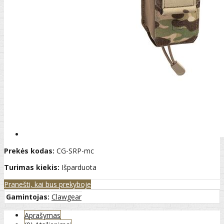
Prekės kodas:
CG-SRP-mc
Turimas kiekis:
Išparduota
Pranešti, kai bus prekyboje
Gamintojas:
Clawgear
Aprašymas