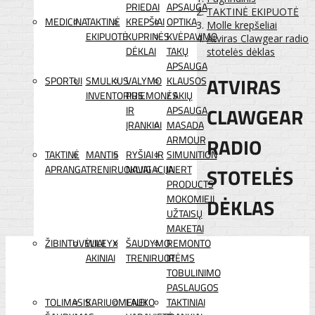
PRIEDAI
APSAUGA
TAKTINĖ EKIPUOTĖ
MEDICINA
TAKTINĖ
KREPŠIAI
OPTIKA
Molle krepšeliai
EKIPUOTĖ
KUPRINĖS
KVĖPAVIMO
Atviras Clawgear radio
DĖKLAI
TAKŲ
stotelės dėklas
APSAUGA
ATVIRAS
SPORTUI
SMULKUS
VALYMO
KLAUSOS
INVENTORIUS
PRIEMONĖS
/ AKIŲ
CLAWGEAR
IR
APSAUGA
ĮRANKIAI
MASADA
RADIO
ARMOUR
TAKTINĖ
MANTIS
RYŠIAI IR
SIMUNITION
APRANGA
TRENIRUOKLIAI
NAVIGACIJA
INERT
STOTELĖS
PRODUCTS
MOKOMIEJI
DĖKLAS
UŽTAISŲ
MAKETAI
ŽIBINTUVĖLIAI
WILEYX
ŠAUDYMO
REMONTO
AKINIAI
TRENIRUOTĖMS
IR
TOBULINIMO
PASLAUGOS
TOLIMASIS
KARIUOMENEI
LAUKO
TAKTINIAI