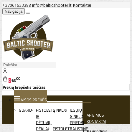
+37061633388
info@balticshooter.lt
Kontaktai
Navigacija
00
€0
0
Prekių krepšelis tuščias!
VISOS PREKĖS
GUARD
PISTOLETŲ
GINKLAI
ILGŲJŲ
APIE MUS
IR
GINKLŲ
KONTAKTAI
DĖTUVIŲ
PRIEDAI
DĖKLAI
PISTOLETŲ
BALISTINĖ
Pagrindinis