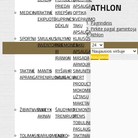
ATHLON
PRIEDAI
APSAUGA
MEDICINA
TAKTINĖ
KREPŠIAI
OPTIKA
EKIPUOTĖ
KUPRINĖS
KVĖPAVIMO
Pagrindinis
DĖKLAI
TAKŲ
Pirkite pagal gamintoją
APSAUGA
Athlon
SPORTUI
SMULKUS
VALYMO
KLAUSOS
INVENTORIUS
PRIEMONĖS
/ AKIŲ
IR
APSAUGA
Naujiena
ĮRANKIAI
MASADA
ARMOUR
TAKTINĖ
MANTIS
RYŠIAI IR
SIMUNITION
APRANGA
TRENIRUOKLIAI
NAVIGACIJA
INERT
PRODUCTS
MOKOMIEJI
UŽTAISŲ
MAKETAI
ŽIBINTUVĖLIAI
WILEYX
ŠAUDYMO
REMONTO
AKINIAI
TRENIRUOTĖMS
IR
TOBULINIMO
PASLAUGOS
TOLIMASIS
KARIUOMENEI
LAUKO
TAKTINIAI