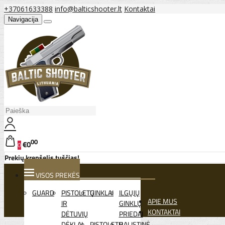
+37061633388
info@balticshooter.lt
Kontaktai
Navigacija
00
€0
0
Prekių krepšelis tuščias!
VISOS PREKĖS
GUARD
PISTOLETŲ
GINKLAI
ILGŲJŲ
APIE MUS
IR
GINKLŲ
KONTAKTAI
DĖTUVIŲ
PRIEDAI
DĖKLAI
PISTOLETŲ
BALISTINĖ