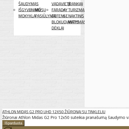
ŠAUDYMAS
VADAVIETĖ
ĮRANKIAI
IŠGYVENIMO
MŪSŲ
FARADAY
TURIZMAS
MOKYKLA
PASIŪLYMAI
DEFENSE
NAKTINIS
BLOKUOJANTYS
MATYMAS
DĖKLAI
ATHLON MIDAS G2 PRO UHD 12X50 ŽIŪRONAI SU TINKLELIU
Žiūronai Athlon Midas G2 Pro 12x50 suteikia pranašumą šaudymo va