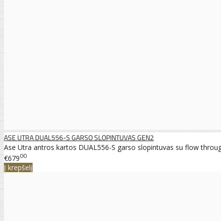
ASE UTRA DUAL556-S GARSO SLOPINTUVAS GEN2
Ase Utra antros kartos DUAL556-S garso slopintuvas su flow through
00
€679
Į krepšelį