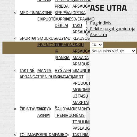
ASE UTRA
PRIEDAI
APSAUGA
MEDICINA
TAKTINĖ
KREPŠIAI
OPTIKA
EKIPUOTĖ
KUPRINĖS
KVĖPAVIMO
Pagrindinis
DĖKLAI
TAKŲ
Pirkite pagal gamintoją
APSAUGA
Ase Utra
SPORTUI
SMULKUS
VALYMO
KLAUSOS
INVENTORIUS
PRIEMONĖS
/ AKIŲ
IR
APSAUGA
ĮRANKIAI
MASADA
ARMOUR
TAKTINĖ
MANTIS
RYŠIAI IR
SIMUNITION
APRANGA
TRENIRUOKLIAI
NAVIGACIJA
INERT
PRODUCTS
MOKOMIEJI
UŽTAISŲ
MAKETAI
ŽIBINTUVĖLIAI
WILEYX
ŠAUDYMO
REMONTO
AKINIAI
TRENIRUOTĖMS
IR
TOBULINIMO
PASLAUGOS
TOLIMASIS
KARIUOMENEI
LAUKO
TAKTINIAI