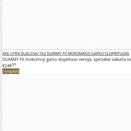
ASE UTRA DUAL556/762 DUMMY FX MOKOMASIS GARSO SLOPINTUVAS
DUMMY FX mokomoji garso slopintuvo versija, specialiai sukurta na
00
€249
Į krepšelį