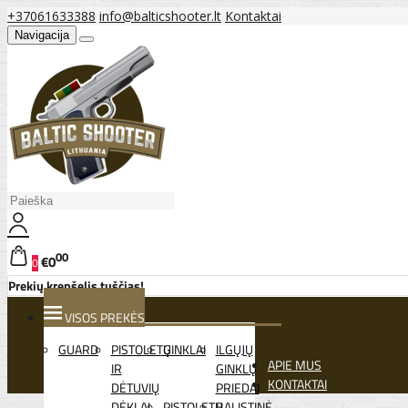
+37061633388
info@balticshooter.lt
Kontaktai
Navigacija
00
€0
0
Prekių krepšelis tuščias!
VISOS PREKĖS
GUARD
PISTOLETŲ
GINKLAI
ILGŲJŲ
APIE MUS
IR
GINKLŲ
KONTAKTAI
DĖTUVIŲ
PRIEDAI
DĖKLAI
PISTOLETŲ
BALISTINĖ