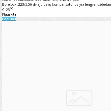
Borelock .223/5.56 dviejų dalių kompensatorius yra lengvai uždedam
00
€123
Klauskite
Populiari