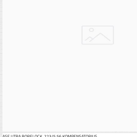
ASE UTRA BORELOCK .223/5.56 KOMPENSATORIUS