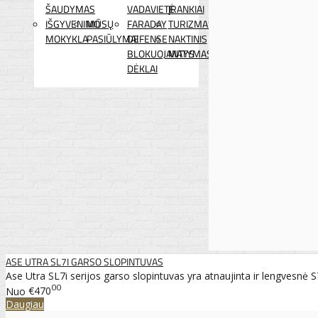
ŠAUDYMAS
VADAVIETĖ
ĮRANKIAI
IŠGYVENIMO
MŪSŲ
FARADAY
TURIZMAS
MOKYKLA
PASIŪLYMAI
DEFENSE
NAKTINIS
BLOKUOJANTYS
MATYMAS
DĖKLAI
ASE UTRA SL7I GARSO SLOPINTUVAS
Ase Utra SL7i serijos garso slopintuvas yra atnaujinta ir lengvesnė S7
00
Nuo
€470
Daugiau