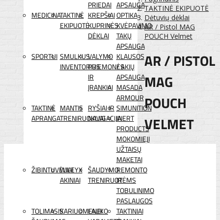
PRIEDAI
APSAUGA
TAKTINĖ EKIPUOTĖ
MEDICINA
TAKTINĖ
KREPŠIAI
OPTIKA
Dėtuvių dėklai
EKIPUOTĖ
KUPRINĖS
KVĖPAVIMO
AR / Pistol MAG
DĖKLAI
TAKŲ
POUCH Velmet
APSAUGA
AR / PISTOL
SPORTUI
SMULKUS
VALYMO
KLAUSOS
INVENTORIUS
PRIEMONĖS
/ AKIŲ
MAG
IR
APSAUGA
ĮRANKIAI
MASADA
POUCH
ARMOUR
TAKTINĖ
MANTIS
RYŠIAI IR
SIMUNITION
APRANGA
TRENIRUOKLIAI
NAVIGACIJA
INERT
VELMET
PRODUCTS
MOKOMIEJI
UŽTAISŲ
MAKETAI
ŽIBINTUVĖLIAI
WILEYX
ŠAUDYMO
REMONTO
AKINIAI
TRENIRUOTĖMS
IR
TOBULINIMO
PASLAUGOS
TOLIMASIS
KARIUOMENEI
LAUKO
TAKTINIAI