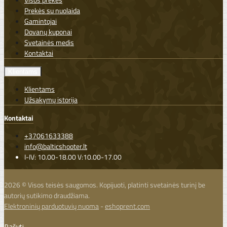
Prekės su nuolaida
Gamintojai
Dovanų kuponai
Svetainės medis
Kontaktai
Klientams
Klientams
Užsakymų istorija
Kontaktai
+37061633388
info@balticshooter.lt
I-IV: 10.00-18.00 V:10.00-17.00
2026 © Visos teisės saugomos. Kopijuoti, platinti svetainės turinį be
autorių sutikimo draudžiama.
Elektroninių parduotuvių nuoma
-
eshoprent.com
Rašyti