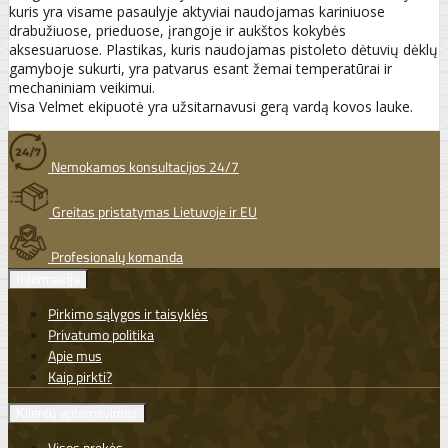
kuris yra visame pasaulyje aktyviai naudojamas kariniuose
drabužiuose, prieduose, įrangoje ir aukštos kokybės
aksesuaruose. Plastikas, kuris naudojamas pistoleto dėtuvių dėklų
gamyboje sukurti, yra patvarus esant žemai temperatūrai ir
mechaniniam veikimui.
Visa Velmet ekipuotė yra užsitarnavusi gerą vardą kovos lauke.
Nemokamos konsultacijos 24/7
Greitas pristatymas Lietuvoje ir EU
Profesionalų komanda
Informacija
Pirkimo sąlygos ir taisyklės
Privatumo politika
Apie mus
Kaip pirkti?
Klientų aptarnavimas
Visos prekės