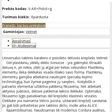
Prekės kodas:
V-AR+Pistol-rg
Turimas kiekis:
Išparduota
Pranešti, kai bus prekyboje
Gamintojas:
Velmet
Aprašymas
(0) Atsiliepimai
Universalus taktinis karabino ir pistoleto dėtuvės krepšelis Velmet.
Dėl plastikinių įdėklų dėklo šonuose - yra galimybė ištraukti
dėtuvę ir, jei reikia, įdėti ją atgal per kelias sekundes! Plastikinių
elementų dėka dėkliukas visada išlaiko savo formą. Plastikinių
elementų gamyba atliekama naudojant specialią liejimo
technologiją, kuri žymiai pagerina jų savybes . Kokybiški ir
patvarūs elementai užtikrina patikimą fiksavimą. Net atliekant
aktyvius judesius, dėtuvė patikimai laikosi dėkliuke. Optimalus
fiksavimo lygis pasiekiamas dėl krepšelio elastinės virvutės.
Dėkliuke yra nuimama Velcro juosta, uždaranti krepšelį sandariai.
Jis gali būti pritvirtintas prie taktinio diržo, molle arba ALICE.
Ilgaamžiškumas. Naudojamas tik modernus Cordura audinys,