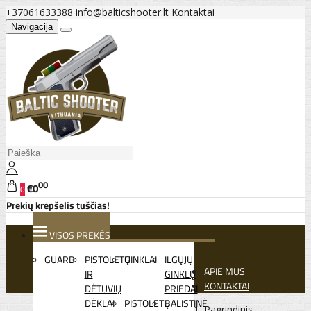
+37061633388
info@balticshooter.lt
Kontaktai
Navigacija
00
€0
0
Prekių krepšelis tuščias!
VISOS PREKĖS
GUARD
PISTOLETŲ
GINKLAI
ILGŲJŲ
APIE MUS
IR
GINKLŲ
KONTAKTAI
DĖTUVIŲ
PRIEDAI
DĖKLAI
PISTOLETŲ
BALISTINĖ
Pagrindinis