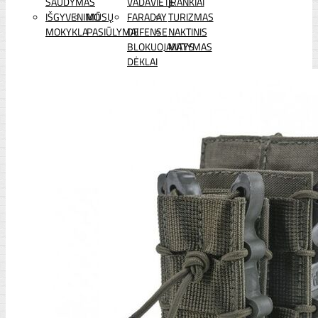
ŠAUDYMAS
VADAVIETĖ
ĮRANKIAI
IŠGYVENIMO
MŪSŲ
FARADAY
TURIZMAS
MOKYKLA
PASIŪLYMAI
DEFENSE
NAKTINIS
BLOKUOJANTYS
MATYMAS
DĖKLAI