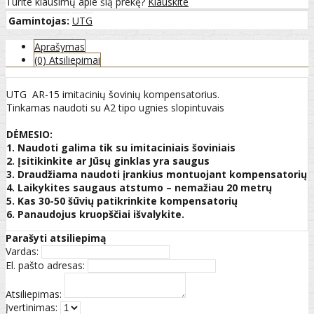
Turite klausimų apie šią prekę?
Klauskite
Gamintojas:
UTG
Aprašymas
(0) Atsiliepimai
UTG AR-15 imitacinių šovinių kompensatorius.
Tinkamas naudoti su A2 tipo ugnies slopintuvais
DĖMESIO:
1. Naudoti galima tik su imitaciniais šoviniais
2. Įsitikinkite ar Jūsų ginklas yra saugus
3. Draudžiama naudoti įrankius montuojant kompensatorių
4. Laikykites saugaus atstumo – nemažiau 20 metrų
5. Kas 30-50 šūvių patikrinkite kompensatorių
6. Panaudojus kruopščiai išvalykite.
Parašyti atsiliepimą
Vardas:
El. pašto adresas:
Atsiliepimas:
Įvertinimas: