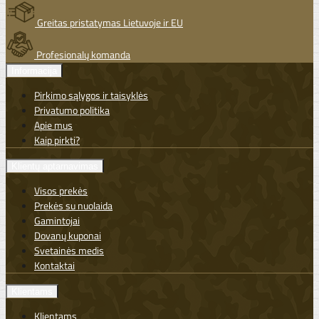
Greitas pristatymas Lietuvoje ir EU
Profesionalų komanda
Informacija
Pirkimo sąlygos ir taisyklės
Privatumo politika
Apie mus
Kaip pirkti?
Klientų aptarnavimas
Visos prekės
Prekės su nuolaida
Gamintojai
Dovanų kuponai
Svetainės medis
Kontaktai
Klientams
Klientams