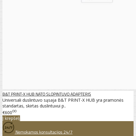
B&T PRINT-X HUB NATO SLOPINTUVO ADAPTERIS
Universali duslintuvo sąsaja B&T PRINT-X HUB yra pramonės
standartas, skirtas duslintuvui p..
00
€600
Į krepšelį
Nemokamos konsultacijos 24/7