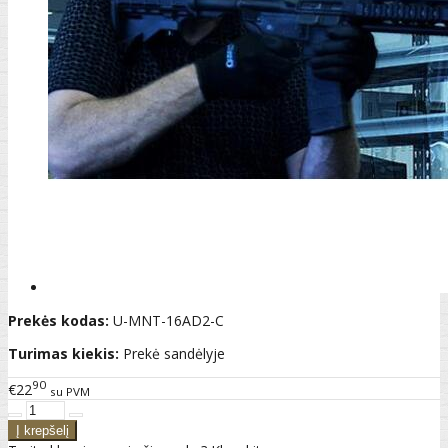
Prekės kodas:
U-MNT-16AD2-C
Turimas kiekis:
Prekė sandėlyje
90
€22
su PVM