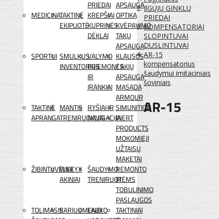
PRIEDAI
APSAUGA
IlGŲJŲ GINKLŲ
MEDICINA
TAKTINĖ
KREPŠIAI
OPTIKA
PRIEDAI
EKIPUOTĖ
KUPRINĖS
KVĖPAVIMO
KOMPENSATORIAI
DĖKLAI
TAKŲ
SLOPINTUVAI
APSAUGA
DUSLINTUVAI
AR-15
SPORTUI
SMULKUS
VALYMO
KLAUSOS
kompensatorius
INVENTORIUS
PRIEMONĖS
/ AKIŲ
šaudymui imitaciniais
IR
APSAUGA
šoviniais
ĮRANKIAI
MASADA
ARMOUR
AR-15
TAKTINĖ
MANTIS
RYŠIAI IR
SIMUNITION
APRANGA
TRENIRUOKLIAI
NAVIGACIJA
INERT
PRODUCTS
MOKOMIEJI
UŽTAISŲ
MAKETAI
ŽIBINTUVĖLIAI
WILEYX
ŠAUDYMO
REMONTO
AKINIAI
TRENIRUOTĖMS
IR
TOBULINIMO
PASLAUGOS
TOLIMASIS
KARIUOMENEI
LAUKO
TAKTINIAI