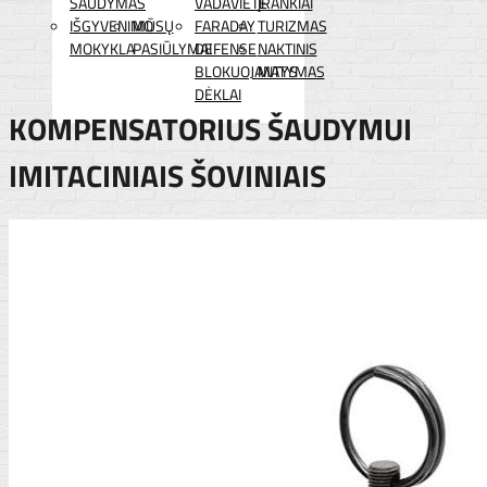
ŠAUDYMAS
VADAVIETĖ
ĮRANKIAI
IŠGYVENIMO
MŪSŲ
FARADAY
TURIZMAS
MOKYKLA
PASIŪLYMAI
DEFENSE
NAKTINIS
BLOKUOJANTYS
MATYMAS
DĖKLAI
KOMPENSATORIUS ŠAUDYMUI
IMITACINIAIS ŠOVINIAIS