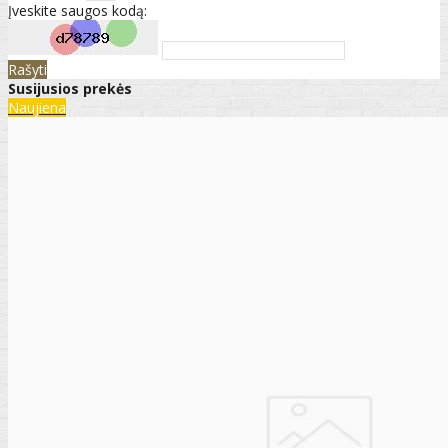
Įveskite saugos kodą:
Rašyti
Susijusios prekės
Naujiena