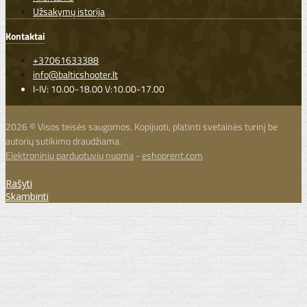
Užsakymų istorija
Kontaktai
+37061633388
info@balticshooter.lt
I-IV: 10.00-18.00 V:10.00-17.00
2026 © Visos teisės saugomos. Kopijuoti, platinti svetainės turinį be
autorių sutikimo draudžiama.
Elektroninių parduotuvių nuoma
-
eshoprent.com
Rašyti
Skambinti