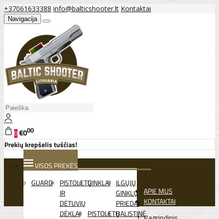
+37061633388
info@balticshooter.lt
Kontaktai
Navigacija
00
€0
0
Prekių krepšelis tuščias!
VISOS PREKĖS
GUARD
PISTOLETŲ
GINKLAI
ILGŲJŲ
APIE MUS
IR
GINKLŲ
KONTAKTAI
DĖTUVIŲ
PRIEDAI
DĖKLAI
PISTOLETŲ
BALISTINĖ
Pagrindinis