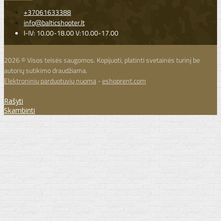
+37061633388
info@balticshooter.lt
I-IV: 10.00-18.00 V:10.00-17.00
2026 © Visos teisės saugomos. Kopijuoti, platinti svetainės turinį be
autorių sutikimo draudžiama.
Elektroninių parduotuvių nuoma
-
eshoprent.com
Rašyti
Skambinti