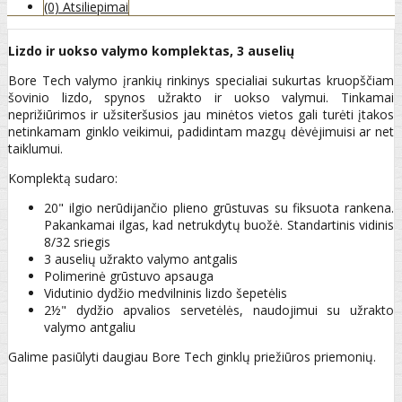
(0) Atsiliepimai
Lizdo ir uokso valymo komplektas, 3 auselių
Bore Tech valymo įrankių rinkinys specialiai sukurtas kruopščiam
šovinio lizdo, spynos užrakto ir uokso valymui. Tinkamai
neprižiūrimos ir užsiteršusios jau minėtos vietos gali turėti įtakos
netinkamam ginklo veikimui, padidintam mazgų dėvėjimuisi ar net
taiklumui.
Komplektą sudaro:
20" ilgio nerūdijančio plieno grūstuvas su fiksuota rankena.
Pakankamai ilgas, kad netrukdytų buožė. Standartinis vidinis
8/32 sriegis
3 auselių užrakto valymo antgalis
Polimerinė grūstuvo apsauga
Vidutinio dydžio medvilninis lizdo šepetėlis
2½" dydžio apvalios servetėlės, naudojimui su užrakto
valymo antgaliu
Galime pasiūlyti daugiau Bore Tech ginklų priežiūros priemonių.