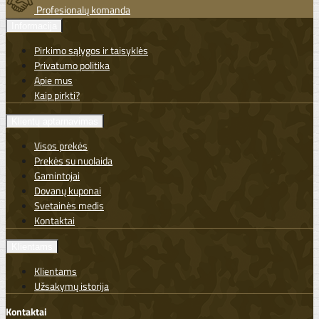
Profesionalų komanda
Informacija
Pirkimo sąlygos ir taisyklės
Privatumo politika
Apie mus
Kaip pirkti?
Klientų aptarnavimas
Visos prekės
Prekės su nuolaida
Gamintojai
Dovanų kuponai
Svetainės medis
Kontaktai
Klientams
Klientams
Užsakymų istorija
Kontaktai