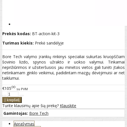
Prekės kodas:
BT-action-kit-3
Turimas kiekis:
Prekė sandėlyje
Bore Tech valymo įrankių rinkinys specialiai sukurtas kruopščiam
šovinio lizdo, spynos užrakto ir uokso valymui. Tinkamai
neprižiūrimos ir užsiteršusios jau minėtos vietos gali turėti įtakos
netinkamam ginklo veikimui, padidintam mazgų dėvėjimuisi ar net
taiklumui.
00
€105
su PVM
Turite klausimų apie šią prekę?
Klauskite
Gamintojas:
Bore Tech
Aprašymas