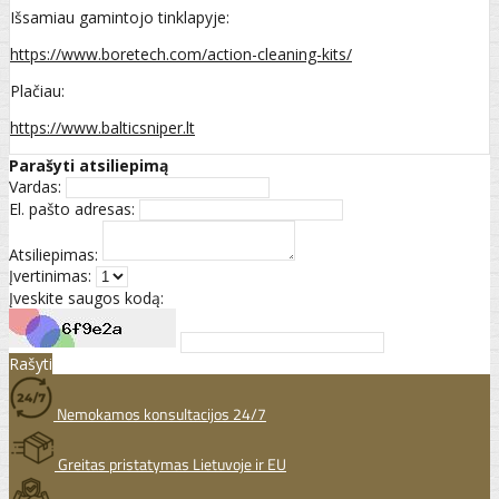
Išsamiau gamintojo tinklapyje:
https://www.boretech.com/action-cleaning-kits/
Plačiau:
https://www.balticsniper.lt
Parašyti atsiliepimą
Vardas:
El. pašto adresas:
Atsiliepimas:
Įvertinimas:
Įveskite saugos kodą:
Rašyti
Nemokamos konsultacijos 24/7
Greitas pristatymas Lietuvoje ir EU