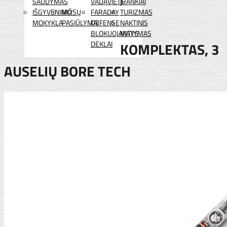
ŠAUDYMAS
VADAVIETĖ
ĮRANKIAI
IŠGYVENIMO
MŪSŲ
FARADAY
TURIZMAS
MOKYKLA
PASIŪLYMAI
DEFENSE
NAKTINIS
BLOKUOJANTYS
MATYMAS
DĖKLAI
KOMPLEKTAS, 3
AUSELIŲ BORE TECH