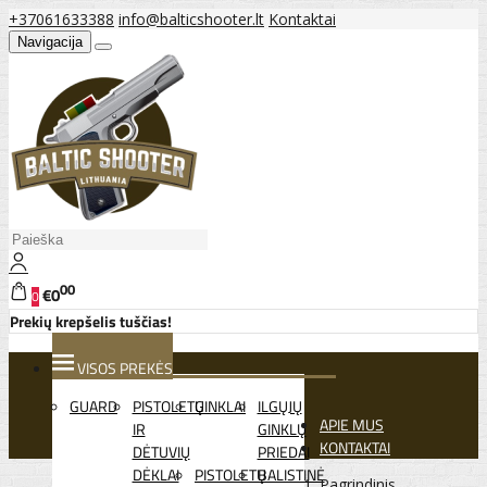
+37061633388
info@balticshooter.lt
Kontaktai
Navigacija
00
€0
0
Prekių krepšelis tuščias!
VISOS PREKĖS
GUARD
PISTOLETŲ
GINKLAI
ILGŲJŲ
APIE MUS
IR
GINKLŲ
KONTAKTAI
DĖTUVIŲ
PRIEDAI
DĖKLAI
PISTOLETŲ
BALISTINĖ
Pagrindinis