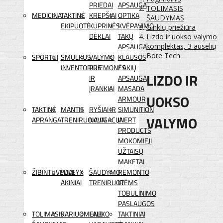
PRIEDAI
APSAUGA
TOLIMASIS
MEDICINA
TAKTINĖ
KREPŠIAI
OPTIKA
ŠAUDYMAS
EKIPUOTĖ
KUPRINĖS
KVĖPAVIMO
Ginklų priežiūra
DĖKLAI
TAKŲ
Lizdo ir uokso valymo
APSAUGA
komplektas, 3 auselių
Bore Tech
SPORTUI
SMULKUS
VALYMO
KLAUSOS
INVENTORIUS
PRIEMONĖS
/ AKIŲ
LIZDO IR
IR
APSAUGA
ĮRANKIAI
MASADA
UOKSO
ARMOUR
TAKTINĖ
MANTIS
RYŠIAI IR
SIMUNITION
VALYMO
APRANGA
TRENIRUOKLIAI
NAVIGACIJA
INERT
PRODUCTS
MOKOMIEJI
UŽTAISŲ
MAKETAI
ŽIBINTUVĖLIAI
WILEYX
ŠAUDYMO
REMONTO
AKINIAI
TRENIRUOTĖMS
IR
TOBULINIMO
PASLAUGOS
TOLIMASIS
KARIUOMENEI
LAUKO
TAKTINIAI