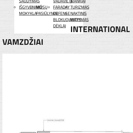
ŠAUDYMAS
VADAVIETĖ
ĮRANKIAI
IŠGYVENIMO
MŪSŲ
FARADAY
TURIZMAS
MOKYKLA
PASIŪLYMAI
DEFENSE
NAKTINIS
BLOKUOJANTYS
MATYMAS
DĖKLAI
INTERNATIONAL
VAMZDŽIAI