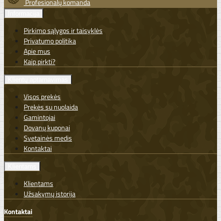
Profesionalų komanda
Informacija
Pirkimo sąlygos ir taisyklės
Privatumo politika
Apie mus
Kaip pirkti?
Klientų aptarnavimas
Visos prekės
Prekės su nuolaida
Gamintojai
Dovanų kuponai
Svetainės medis
Kontaktai
Klientams
Klientams
Užsakymų istorija
Kontaktai