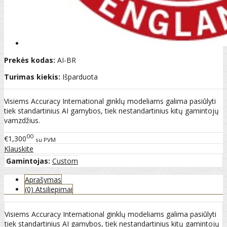
Prekės kodas:
AI-BR
Turimas kiekis:
Išparduota
Visiems Accuracy International ginklų modeliams galima pasiūlyti
tiek standartinius AI gamybos, tiek nestandartinius kitų gamintojų
vamzdžius.
00
€1,300
su PVM
Klauskite
Gamintojas:
Custom
Aprašymas
(0) Atsiliepimai
Visiems Accuracy International ginklų modeliams galima pasiūlyti
tiek standartinius AI gamybos, tiek nestandartinius kitų gamintojų