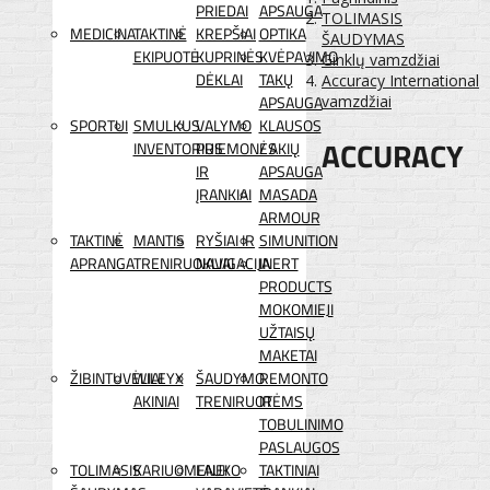
PRIEDAI
APSAUGA
TOLIMASIS
MEDICINA
TAKTINĖ
KREPŠIAI
OPTIKA
ŠAUDYMAS
EKIPUOTĖ
KUPRINĖS
KVĖPAVIMO
Ginklų vamzdžiai
DĖKLAI
TAKŲ
Accuracy International
APSAUGA
vamzdžiai
SPORTUI
SMULKUS
VALYMO
KLAUSOS
ACCURACY
INVENTORIUS
PRIEMONĖS
/ AKIŲ
IR
APSAUGA
ĮRANKIAI
MASADA
ARMOUR
TAKTINĖ
MANTIS
RYŠIAI IR
SIMUNITION
APRANGA
TRENIRUOKLIAI
NAVIGACIJA
INERT
PRODUCTS
MOKOMIEJI
UŽTAISŲ
MAKETAI
ŽIBINTUVĖLIAI
WILEYX
ŠAUDYMO
REMONTO
AKINIAI
TRENIRUOTĖMS
IR
TOBULINIMO
PASLAUGOS
TOLIMASIS
KARIUOMENEI
LAUKO
TAKTINIAI