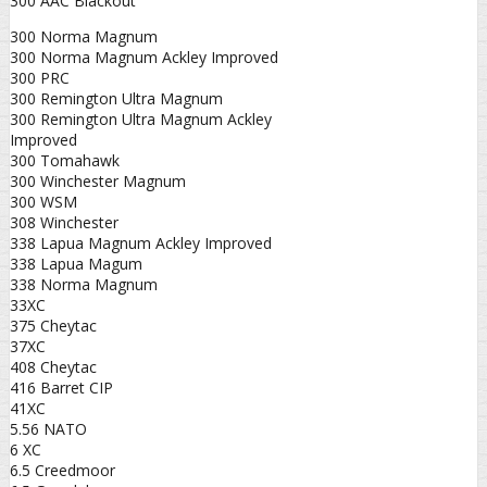
300 AAC Blackout
300 Norma Magnum
300 Norma Magnum Ackley Improved
300 PRC
300 Remington Ultra Magnum
300 Remington Ultra Magnum Ackley
Improved
300 Tomahawk
300 Winchester Magnum
300 WSM
308 Winchester
338 Lapua Magnum Ackley Improved
338 Lapua Magum
338 Norma Magnum
33XC
375 Cheytac
37XC
408 Cheytac
416 Barret CIP
41XC
5.56 NATO
6 XC
6.5 Creedmoor