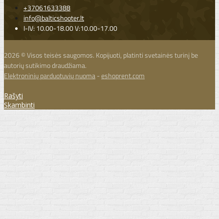
+37061633388
info@balticshooter.lt
I-IV: 10.00-18.00 V:10.00-17.00
2026 © Visos teisės saugomos. Kopijuoti, platinti svetainės turinį be
autorių sutikimo draudžiama.
Elektroninių parduotuvių nuoma
-
eshoprent.com
Rašyti
Skambinti