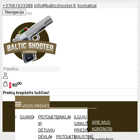
+37061633388
info@balticshooter.lt
Kontaktai
Navigacija
00
€0
0
Prekių krepšelis tuščias!
VISOS PREKĖS
GUARD
PISTOLETŲ
GINKLAI
ILGŲJŲ
APIE MUS
IR
GINKLŲ
KONTAKTAI
DĖTUVIŲ
PRIEDAI
DĖKLAI
PISTOLETŲ
BALISTINĖ
Pagrindinis