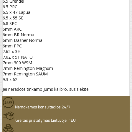
6.5 Grendel
6.5 PRC
6.5 x 47 Lapua
6.5 x 55 SE
6.8 SPC
6mm ARC
6mm BR Norma
6mm Dasher Norma
6mm PPC
7.62 x 39
7.62 x 51 NATO
7mm 300 WSM
7mm Remington Magnum
7mm Remington SAUM
9.3 x 62
Jei neradote tinkamo Jums kalibro, susisiekite.
Nemokamos konsultacijos 24/7
Greitas pristatymas Lietuvoje ir EU