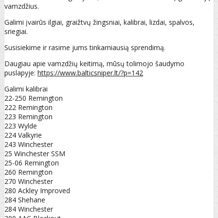
vamzdžius.
Galimi įvairūs ilgiai, graižtvų žingsniai, kalibrai, lizdai, spalvos,
sriegiai.
Susisiekime ir rasime jums tinkamiausią sprendimą.
Daugiau apie vamzdžių keitimą, mūsų tolimojo šaudymo
puslapyje:
https://www.balticsniper.lt/?p=142
Galimi kalibrai
22-250 Remington
222 Remington
223 Remington
223 Wylde
224 Valkyrie
243 Winchester
25 Winchester SSM
25-06 Remington
260 Remington
270 Winchester
280 Ackley Improved
284 Shehane
284 Winchester