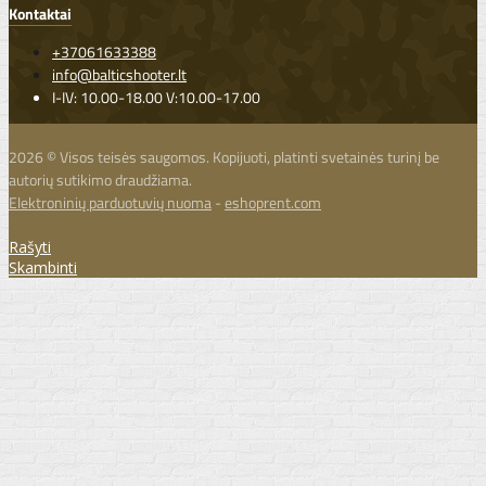
Kontaktai
+37061633388
info@balticshooter.lt
I-IV: 10.00-18.00 V:10.00-17.00
2026 © Visos teisės saugomos. Kopijuoti, platinti svetainės turinį be
autorių sutikimo draudžiama.
Elektroninių parduotuvių nuoma
-
eshoprent.com
Rašyti
Skambinti