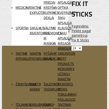
FIX IT
PRIEDAI
APSAUGA
MEDICINA
TAKTINĖ
KREPŠIAI
OPTIKA
STICKS
EKIPUOTĖ
KUPRINĖS
KVĖPAVIMO
DĖKLAI
TAKŲ
APSAUGA
Pagrindinis
SPORTUI
SMULKUS
VALYMO
KLAUSOS
Pirkite pagal
INVENTORIUS
PRIEMONĖS
/ AKIŲ
gamintoją
IR
APSAUGA
Fix It Sticks
ĮRANKIAI
MASADA
ARMOUR
TAKTINĖ
MANTIS
RYŠIAI IR
SIMUNITION
APRANGA
TRENIRUOKLIAI
NAVIGACIJA
INERT
PRODUCTS
MOKOMIEJI
UŽTAISŲ
MAKETAI
ŽIBINTUVĖLIAI
WILEYX
ŠAUDYMO
REMONTO
AKINIAI
TRENIRUOTĖMS
IR
TOBULINIMO
PASLAUGOS
TOLIMASIS
KARIUOMENEI
LAUKO
TAKTINIAI