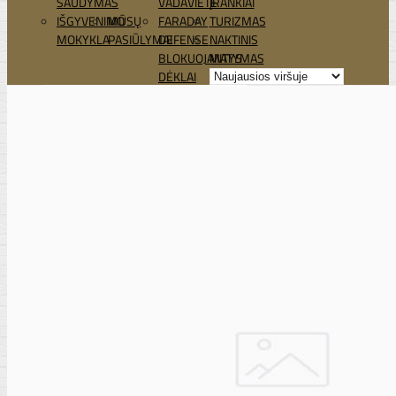
ŠAUDYMAS
VADAVIETĖ
ĮRANKIAI
IŠGYVENIMO
MŪSŲ
FARADAY
TURIZMAS
MOKYKLA
PASIŪLYMAI
DEFENSE
NAKTINIS
BLOKUOJANTYS
MATYMAS
DĖKLAI