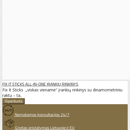
FIX IT STICKS ALL-IN-ONE ĮRANKIŲ RINKINYS
Fix It Sticks „viskas viename“ įrankių rinkinys su dinamometriniu
raktu – ta..
Nemokamos konsultacijos 24/7
Greitas pristatymas Lietuvoje ir EU