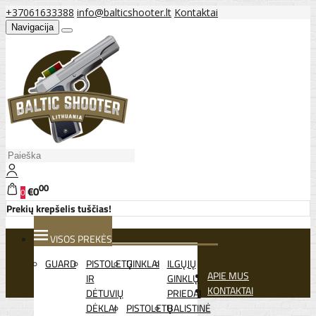
+37061633388
info@balticshooter.lt
Kontaktai
Navigacija
00
€0
0
Prekių krepšelis tuščias!
VISOS PREKĖS
GUARD
PISTOLETŲ
GINKLAI
ILGŲJŲ
APIE MUS
IR
GINKLŲ
KONTAKTAI
DĖTUVIŲ
PRIEDAI
DĖKLAI
PISTOLETŲ
BALISTINĖ