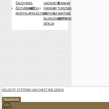
ŠAUDYMAS
VADAVIETĖ
ĮRANKIAI
IŠGYVENIMO
MŪSŲ
FARADAY
TURIZMAS
MOKYKLA
PASIŪLYMAI
DEFENSE
NAKTINIS
BLOKUOJANTYS
MATYMAS
DĖKLAI
VELOCITY SYSTEMS UW CHEST RIG GEN IV
..