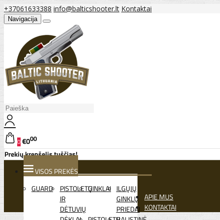
+37061633388
info@balticshooter.lt
Kontaktai
Navigacija
00
€0
0
Prekių krepšelis tuščias!
VISOS PREKĖS
GUARD
PISTOLETŲ
GINKLAI
ILGŲJŲ
APIE MUS
IR
GINKLŲ
KONTAKTAI
DĖTUVIŲ
PRIEDAI
DĖKLAI
PISTOLETŲ
BALISTINĖ