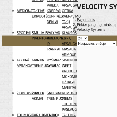
VELOCITY S
PRIEDAI
APSAUGA
MEDICINA
TAKTINĖ
KREPŠIAI
OPTIKA
EKIPUOTĖ
KUPRINĖS
KVĖPAVIMO
Pagrindinis
DĖKLAI
TAKŲ
Pirkite pagal gamintoją
APSAUGA
Velocity Systems
SPORTUI
SMULKUS
VALYMO
KLAUSOS
INVENTORIUS
PRIEMONĖS
/ AKIŲ
IR
APSAUGA
ĮRANKIAI
MASADA
ARMOUR
TAKTINĖ
MANTIS
RYŠIAI IR
SIMUNITION
APRANGA
TRENIRUOKLIAI
NAVIGACIJA
INERT
PRODUCTS
MOKOMIEJI
UŽTAISŲ
MAKETAI
ŽIBINTUVĖLIAI
WILEYX
ŠAUDYMO
REMONTO
AKINIAI
TRENIRUOTĖMS
IR
TOBULINIMO
PASLAUGOS
TOLIMASIS
KARIUOMENEI
LAUKO
TAKTINIAI