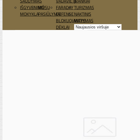
ŠAUDYMAS
VADAVIETĖ
ĮRANKIAI
IŠGYVENIMO
MŪSŲ
FARADAY
TURIZMAS
MOKYKLA
PASIŪLYMAI
DEFENSE
NAKTINIS
BLOKUOJANTYS
MATYMAS
DĖKLAI