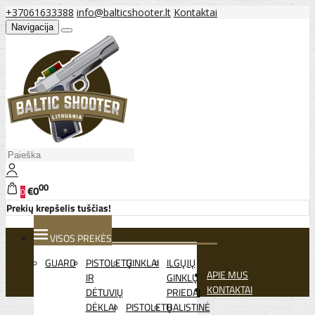
+37061633388
info@balticshooter.lt
Kontaktai
Navigacija
00
€0
0
Prekių krepšelis tuščias!
VISOS PREKĖS
GUARD
PISTOLETŲ
GINKLAI
ILGŲJŲ
APIE MUS
IR
GINKLŲ
KONTAKTAI
DĖTUVIŲ
PRIEDAI
DĖKLAI
PISTOLETŲ
BALISTINĖ