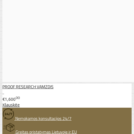
PROOF RESEARCH VAMZDIS
..
00
€1,600
Klauskite
Nemokamos konsultacijos 24/7
Greitas pristatymas Lietuvoje ir EU