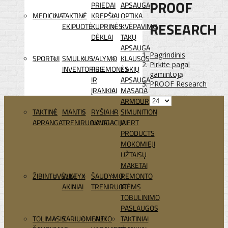
PROOF
PRIEDAI
APSAUGA
MEDICINA
TAKTINĖ
KREPŠIAI
OPTIKA
RESEARCH
EKIPUOTĖ
KUPRINĖS
KVĖPAVIMO
DĖKLAI
TAKŲ
APSAUGA
Pagrindinis
SPORTUI
SMULKUS
VALYMO
KLAUSOS
Pirkite pagal
INVENTORIUS
PRIEMONĖS
/ AKIŲ
gamintoją
IR
APSAUGA
PROOF Research
ĮRANKIAI
MASADA
ARMOUR
TAKTINĖ
MANTIS
RYŠIAI IR
SIMUNITION
APRANGA
TRENIRUOKLIAI
NAVIGACIJA
INERT
PRODUCTS
MOKOMIEJI
UŽTAISŲ
MAKETAI
ŽIBINTUVĖLIAI
WILEYX
ŠAUDYMO
REMONTO
AKINIAI
TRENIRUOTĖMS
IR
TOBULINIMO
PASLAUGOS
TOLIMASIS
KARIUOMENEI
LAUKO
TAKTINIAI