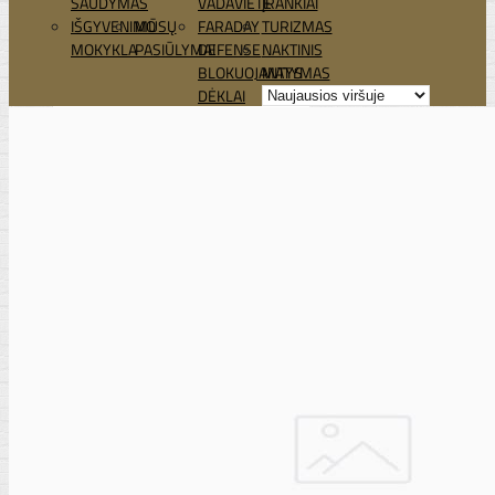
ŠAUDYMAS
VADAVIETĖ
ĮRANKIAI
IŠGYVENIMO
MŪSŲ
FARADAY
TURIZMAS
MOKYKLA
PASIŪLYMAI
DEFENSE
NAKTINIS
BLOKUOJANTYS
MATYMAS
DĖKLAI