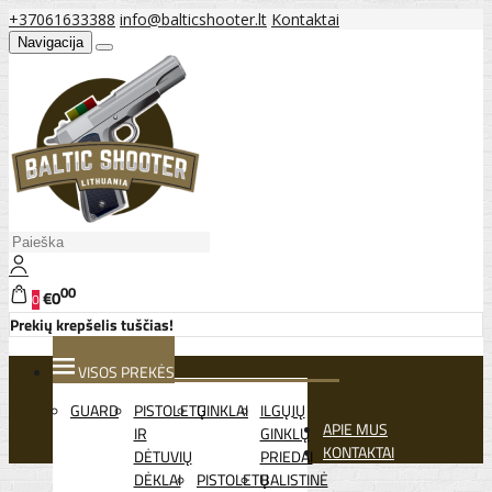
+37061633388
info@balticshooter.lt
Kontaktai
Navigacija
00
€0
0
Prekių krepšelis tuščias!
VISOS PREKĖS
GUARD
PISTOLETŲ
GINKLAI
ILGŲJŲ
APIE MUS
IR
GINKLŲ
KONTAKTAI
DĖTUVIŲ
PRIEDAI
DĖKLAI
PISTOLETŲ
BALISTINĖ