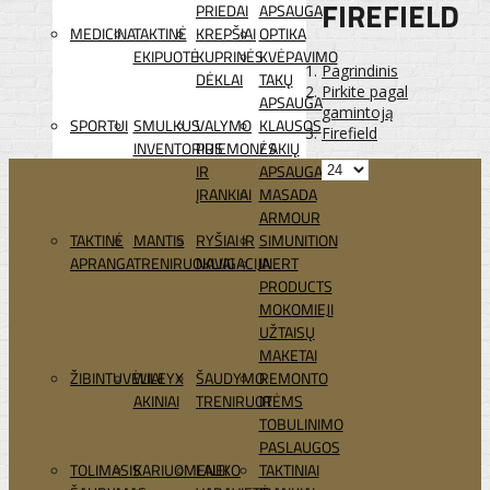
FIREFIELD
PRIEDAI
APSAUGA
MEDICINA
TAKTINĖ
KREPŠIAI
OPTIKA
EKIPUOTĖ
KUPRINĖS
KVĖPAVIMO
Pagrindinis
DĖKLAI
TAKŲ
Pirkite pagal
APSAUGA
gamintoją
SPORTUI
SMULKUS
VALYMO
KLAUSOS
Firefield
INVENTORIUS
PRIEMONĖS
/ AKIŲ
IR
APSAUGA
ĮRANKIAI
MASADA
ARMOUR
TAKTINĖ
MANTIS
RYŠIAI IR
SIMUNITION
APRANGA
TRENIRUOKLIAI
NAVIGACIJA
INERT
PRODUCTS
MOKOMIEJI
UŽTAISŲ
MAKETAI
ŽIBINTUVĖLIAI
WILEYX
ŠAUDYMO
REMONTO
AKINIAI
TRENIRUOTĖMS
IR
TOBULINIMO
PASLAUGOS
TOLIMASIS
KARIUOMENEI
LAUKO
TAKTINIAI