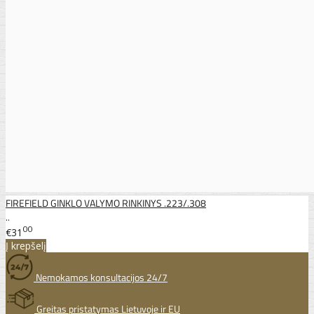
FIREFIELD GINKLO VALYMO RINKINYS .223/.308
..
00
€31
Į krepšelį
Nemokamos konsultacijos 24/7
Greitas pristatymas Lietuvoje ir EU