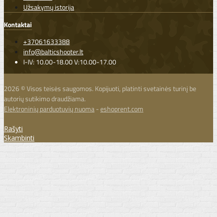
Užsakymų istorija
Kontaktai
+37061633388
info@balticshooter.lt
I-IV: 10.00-18.00 V:10.00-17.00
2026 © Visos teisės saugomos. Kopijuoti, platinti svetainės turinį be
autorių sutikimo draudžiama.
Elektroninių parduotuvių nuoma
-
eshoprent.com
Rašyti
Skambinti