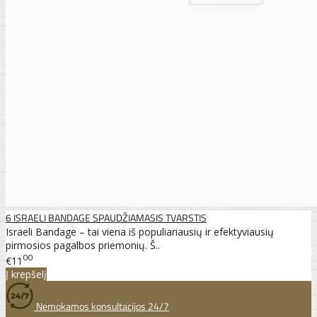
6 ISRAELI BANDAGE SPAUDŽIAMASIS TVARSTIS
Israeli Bandage – tai viena iš populiariausių ir efektyviausių
pirmosios pagalbos priemonių. Š..
00
€11
Į krepšelį
Nemokamos konsultacijos 24/7