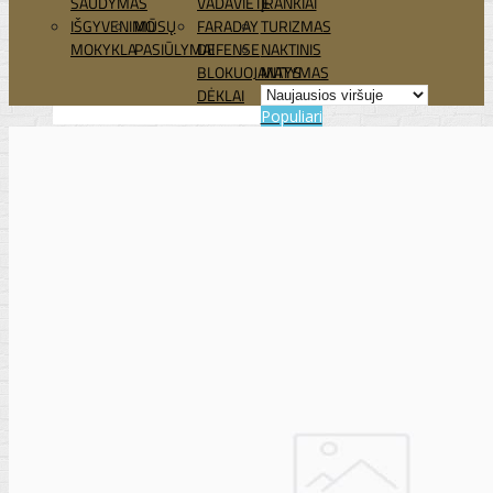
ŠAUDYMAS
VADAVIETĖ
ĮRANKIAI
IŠGYVENIMO
MŪSŲ
FARADAY
TURIZMAS
MOKYKLA
PASIŪLYMAI
DEFENSE
NAKTINIS
BLOKUOJANTYS
MATYMAS
DĖKLAI
Populiari