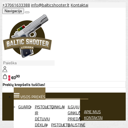
+37061633388
info@balticshooter.lt
Kontaktai
Navigacija
00
€0
0
Prekių krepšelis tuščias!
VISOS PREKĖS
GUARD
PISTOLETŲ
GINKLAI
ILGŲJŲ
APIE MUS
IR
GINKLŲ
KONTAKTAI
DĖTUVIŲ
PRIEDAI
DĖKLAI
PISTOLETŲ
BALISTINĖ