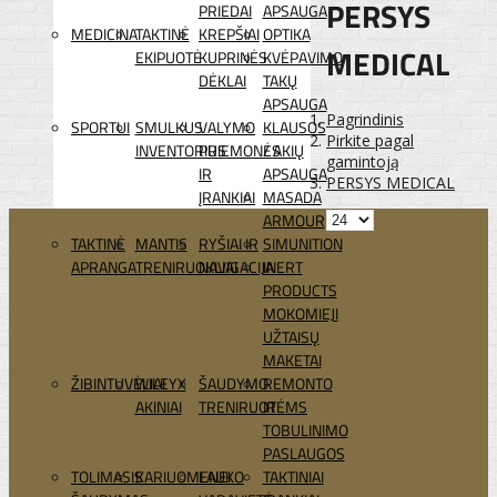
PERSYS
PRIEDAI
APSAUGA
MEDICINA
TAKTINĖ
KREPŠIAI
OPTIKA
MEDICAL
EKIPUOTĖ
KUPRINĖS
KVĖPAVIMO
DĖKLAI
TAKŲ
APSAUGA
Pagrindinis
SPORTUI
SMULKUS
VALYMO
KLAUSOS
Pirkite pagal
INVENTORIUS
PRIEMONĖS
/ AKIŲ
gamintoją
IR
APSAUGA
PERSYS MEDICAL
ĮRANKIAI
MASADA
ARMOUR
TAKTINĖ
MANTIS
RYŠIAI IR
SIMUNITION
APRANGA
TRENIRUOKLIAI
NAVIGACIJA
INERT
PRODUCTS
MOKOMIEJI
UŽTAISŲ
MAKETAI
ŽIBINTUVĖLIAI
WILEYX
ŠAUDYMO
REMONTO
AKINIAI
TRENIRUOTĖMS
IR
TOBULINIMO
PASLAUGOS
TOLIMASIS
KARIUOMENEI
LAUKO
TAKTINIAI