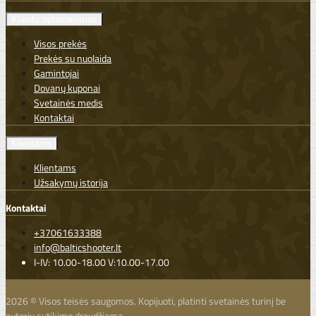
Klientų aptarnavimas
Visos prekės
Prekės su nuolaida
Gamintojai
Dovanų kuponai
Svetainės medis
Kontaktai
Klientams
Klientams
Užsakymų istorija
Kontaktai
+37061633388
info@balticshooter.lt
I-IV: 10.00-18.00 V:10.00-17.00
2026 © Visos teisės saugomos. Kopijuoti, platinti svetainės turinį be
autorių sutikimo draudžiama.