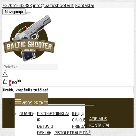
+37061633388
info@balticshooter.lt
Kontaktai
Navigacija
00
€0
0
Prekių krepšelis tuščias!
VISOS PREKĖS
GUARD
PISTOLETŲ
GINKLAI
ILGŲJŲ
APIE MUS
IR
GINKLŲ
KONTAKTAI
DĖTUVIŲ
PRIEDAI
DĖKLAI
PISTOLETŲ
BALISTINĖ