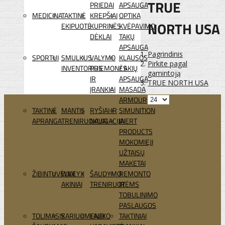
TRUE
PRIEDAI
APSAUGA
MEDICINA
TAKTINĖ
KREPŠIAI
OPTIKA
NORTH USA
EKIPUOTĖ
KUPRINĖS
KVĖPAVIMO
DĖKLAI
TAKŲ
APSAUGA
Pagrindinis
SPORTUI
SMULKUS
VALYMO
KLAUSOS
Pirkite pagal
INVENTORIUS
PRIEMONĖS
/ AKIŲ
gamintoją
IR
APSAUGA
TRUE NORTH USA
ĮRANKIAI
MASADA
ARMOUR
TAKTINĖ
MANTIS
RYŠIAI IR
SIMUNITION
APRANGA
TRENIRUOKLIAI
NAVIGACIJA
INERT
PRODUCTS
MOKOMIEJI
UŽTAISŲ
MAKETAI
ŽIBINTUVĖLIAI
WILEYX
ŠAUDYMO
REMONTO
AKINIAI
TRENIRUOTĖMS
IR
TOBULINIMO
PASLAUGOS
TOLIMASIS
KARIUOMENEI
LAUKO
TAKTINIAI