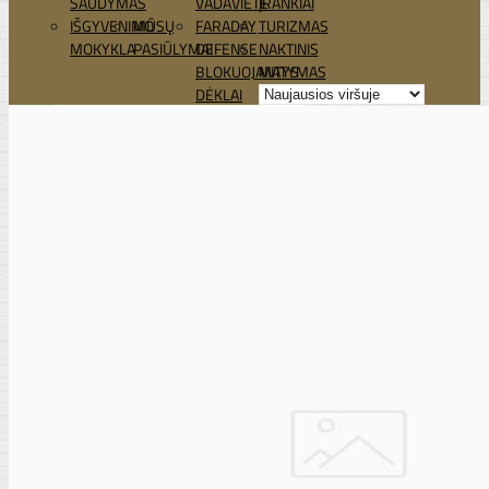
ŠAUDYMAS
VADAVIETĖ
ĮRANKIAI
IŠGYVENIMO
MŪSŲ
FARADAY
TURIZMAS
MOKYKLA
PASIŪLYMAI
DEFENSE
NAKTINIS
BLOKUOJANTYS
MATYMAS
DĖKLAI