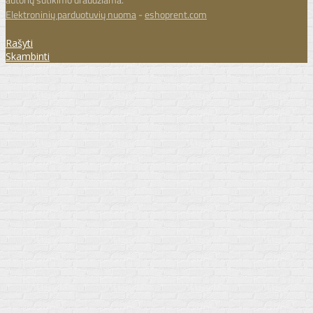
Elektroninių parduotuvių nuoma
-
eshoprent.com
Rašyti
Skambinti