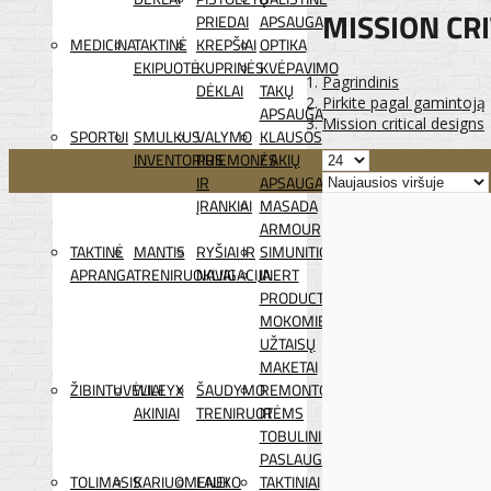
MISSION CRI
PRIEDAI
APSAUGA
MEDICINA
TAKTINĖ
KREPŠIAI
OPTIKA
EKIPUOTĖ
KUPRINĖS
KVĖPAVIMO
Pagrindinis
DĖKLAI
TAKŲ
Pirkite pagal gamintoją
APSAUGA
Mission critical designs
SPORTUI
SMULKUS
VALYMO
KLAUSOS
INVENTORIUS
PRIEMONĖS
/ AKIŲ
IR
APSAUGA
ĮRANKIAI
MASADA
ARMOUR
TAKTINĖ
MANTIS
RYŠIAI IR
SIMUNITION
APRANGA
TRENIRUOKLIAI
NAVIGACIJA
INERT
PRODUCTS
MOKOMIEJI
UŽTAISŲ
MAKETAI
ŽIBINTUVĖLIAI
WILEYX
ŠAUDYMO
REMONTO
AKINIAI
TRENIRUOTĖMS
IR
TOBULINIMO
PASLAUGOS
TOLIMASIS
KARIUOMENEI
LAUKO
TAKTINIAI