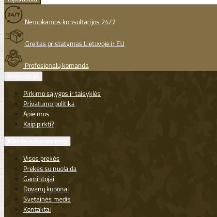
Nemokamos konsultacijos 24/7
Greitas pristatymas Lietuvoje ir EU
Profesionalų komanda
Informacija
Pirkimo sąlygos ir taisyklės
Privatumo politika
Apie mus
Kaip pirkti?
Klientų aptarnavimas
Visos prekės
Prekės su nuolaida
Gamintojai
Dovanų kuponai
Svetainės medis
Kontaktai