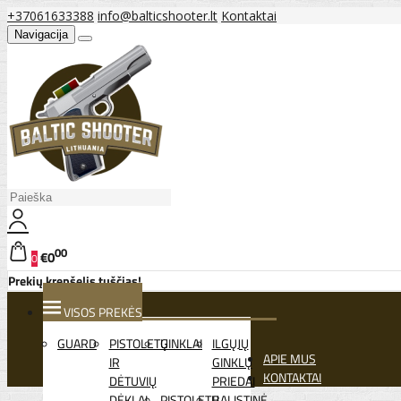
+37061633388
info@balticshooter.lt
Kontaktai
Navigacija
00
€0
0
Prekių krepšelis tuščias!
VISOS PREKĖS
GUARD
PISTOLETŲ
GINKLAI
ILGŲJŲ
APIE MUS
IR
GINKLŲ
KONTAKTAI
DĖTUVIŲ
PRIEDAI
DĖKLAI
PISTOLETŲ
BALISTINĖ