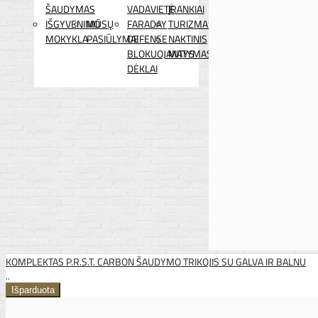
ŠAUDYMAS
VADAVIETĖ
ĮRANKIAI
IŠGYVENIMO
MŪSŲ
FARADAY
TURIZMAS
MOKYKLA
PASIŪLYMAI
DEFENSE
NAKTINIS
BLOKUOJANTYS
MATYMAS
DĖKLAI
KOMPLEKTAS P.R.S.T. CARBON ŠAUDYMO TRIKOJIS SU GALVA IR BALNU
..