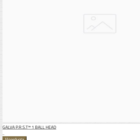
GALVA P.R.S.T™ 1 BALL HEAD
..