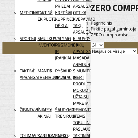
ZERO COMP
PRIEDAI
APSAUGA
MEDICINA
TAKTINĖ
KREPŠIAI
OPTIKA
EKIPUOTĖ
KUPRINĖS
KVĖPAVIMO
Pagrindinis
DĖKLAI
TAKŲ
Pirkite pagal gamintoją
APSAUGA
ZERO compromise
SPORTUI
SMULKUS
VALYMO
KLAUSOS
INVENTORIUS
PRIEMONĖS
/ AKIŲ
IR
APSAUGA
ĮRANKIAI
MASADA
ARMOUR
TAKTINĖ
MANTIS
RYŠIAI IR
SIMUNITION
APRANGA
TRENIRUOKLIAI
NAVIGACIJA
INERT
PRODUCTS
MOKOMIEJI
UŽTAISŲ
MAKETAI
ŽIBINTUVĖLIAI
WILEYX
ŠAUDYMO
REMONTO
AKINIAI
TRENIRUOTĖMS
IR
TOBULINIMO
PASLAUGOS
TOLIMASIS
KARIUOMENEI
LAUKO
TAKTINIAI