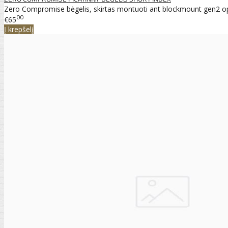
Zero Compromise bėgelis, skirtas montuoti ant blockmount gen2 optik
00
€65
Į krepšelį