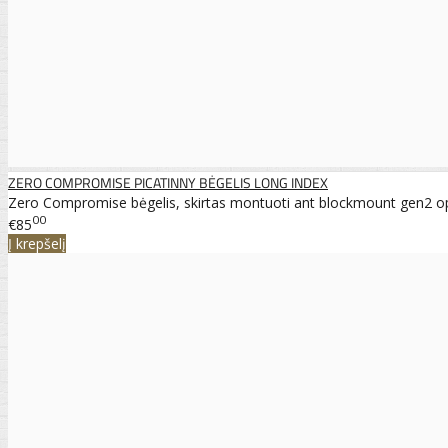
ZERO COMPROMISE PICATINNY BĖGELIS LONG INDEX
Zero Compromise bėgelis, skirtas montuoti ant blockmount gen2 optik
00
€85
Į krepšelį