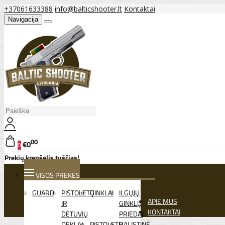
+37061633388
info@balticshooter.lt
Kontaktai
Navigacija
00
€0
0
Prekių krepšelis tuščias!
VISOS PREKĖS
GUARD
PISTOLETŲ
GINKLAI
ILGŲJŲ
APIE MUS
IR
GINKLŲ
KONTAKTAI
DĖTUVIŲ
PRIEDAI
DĖKLAI
PISTOLETŲ
BALISTINĖ