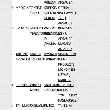
PRIEDAI
APSAUGA
MEDICINA
TAKTINĖ
KREPŠIAI
OPTIKA
EKIPUOTĖ
KUPRINĖS
KVĖPAVIMO
DĖKLAI
TAKŲ
APSAUGA
SPORTUI
SMULKUS
VALYMO
KLAUSOS
INVENTORIUS
PRIEMONĖS
/ AKIŲ
IR
APSAUGA
ĮRANKIAI
MASADA
ARMOUR
TAKTINĖ
MANTIS
RYŠIAI IR
SIMUNITION
APRANGA
TRENIRUOKLIAI
NAVIGACIJA
INERT
PRODUCTS
MOKOMIEJI
UŽTAISŲ
MAKETAI
ŽIBINTUVĖLIAI
WILEYX
ŠAUDYMO
REMONTO
AKINIAI
TRENIRUOTĖMS
IR
TOBULINIMO
PASLAUGOS
TOLIMASIS
KARIUOMENEI
LAUKO
TAKTINIAI