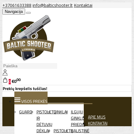
+37061633388
info@balticshooter.lt
Kontaktai
Navigacija
00
€0
0
Prekių krepšelis tuščias!
VISOS PREKĖS
GUARD
PISTOLETŲ
GINKLAI
ILGŲJŲ
APIE MUS
IR
GINKLŲ
KONTAKTAI
DĖTUVIŲ
PRIEDAI
DĖKLAI
PISTOLETŲ
BALISTINĖ