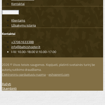
Kontaktai
Klientams
Klientams
Užsakymų istorija
Kontaktai
+37061633388
info@balticshooter.lt
I-IV: 10.00-18.00 V:10.00-17.00
2026 © Visos teisės saugomos. Kopijuoti, platinti svetainės turinį be
autorių sutikimo draudžiama.
Elektroninių parduotuvių nuoma
-
eshoprent.com
Rašyti
Skambinti