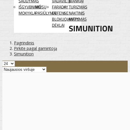
ŠAUDYMAS
VADAVIETĖ
ĮRANKIAI
IŠGYVENIMO
MŪSŲ
FARADAY
TURIZMAS
MOKYKLA
PASIŪLYMAI
DEFENSE
NAKTINIS
BLOKUOJANTYS
MATYMAS
DĖKLAI
SIMUNITION
Pagrindinis
Pirkite pagal gamintoją
Simunition