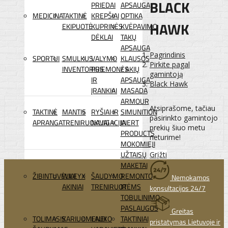
BLACK
PRIEDAI
APSAUGA
MEDICINA
TAKTINĖ
KREPŠIAI
OPTIKA
HAWK
EKIPUOTĖ
KUPRINĖS
KVĖPAVIMO
DĖKLAI
TAKŲ
APSAUGA
Pagrindinis
SPORTUI
SMULKUS
VALYMO
KLAUSOS
Pirkite pagal
INVENTORIUS
PRIEMONĖS
/ AKIŲ
gamintoją
IR
APSAUGA
Black Hawk
ĮRANKIAI
MASADA
ARMOUR
Atsiprašome, tačiau
TAKTINĖ
MANTIS
RYŠIAI IR
SIMUNITION
pasirinkto gamintojo
APRANGA
TRENIRUOKLIAI
NAVIGACIJA
INERT
prekių šiuo metu
PRODUCTS
neturime!
MOKOMIEJI
UŽTAISŲ
Grįžti
MAKETAI
ŽIBINTUVĖLIAI
WILEYX
ŠAUDYMO
REMONTO
Nemokamos
AKINIAI
TRENIRUOTĖMS
IR
konsultacijos 24/7
TOBULINIMO
PASLAUGOS
Greitas
TOLIMASIS
KARIUOMENEI
LAUKO
TAKTINIAI
pristatymas Lietuvoje ir