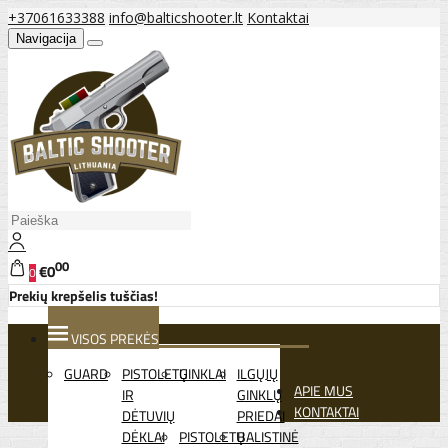
+37061633388
info@balticshooter.lt
Kontaktai
Navigacija
00
€0
0
Prekių krepšelis tuščias!
VISOS PREKĖS
GUARD
PISTOLETŲ
GINKLAI
ILGŲJŲ
APIE MUS
IR
GINKLŲ
KONTAKTAI
DĖTUVIŲ
PRIEDAI
DĖKLAI
PISTOLETŲ
BALISTINĖ