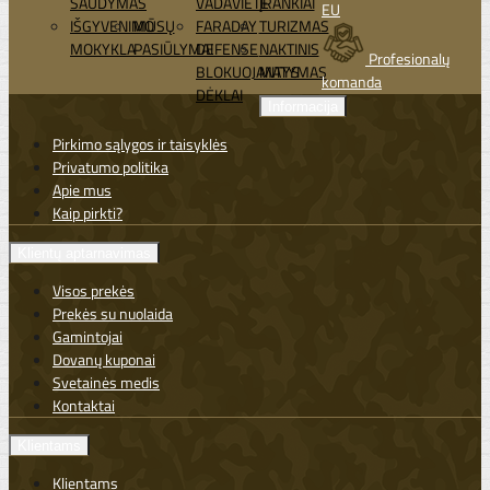
ŠAUDYMAS
VADAVIETĖ
ĮRANKIAI
EU
IŠGYVENIMO
MŪSŲ
FARADAY
TURIZMAS
MOKYKLA
PASIŪLYMAI
DEFENSE
NAKTINIS
Profesionalų
BLOKUOJANTYS
MATYMAS
komanda
DĖKLAI
Informacija
Pirkimo sąlygos ir taisyklės
Privatumo politika
Apie mus
Kaip pirkti?
Klientų aptarnavimas
Visos prekės
Prekės su nuolaida
Gamintojai
Dovanų kuponai
Svetainės medis
Kontaktai
Klientams
Klientams