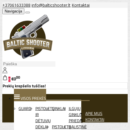
+37061633388
info@balticshooter.lt
Kontaktai
Navigacija
00
€0
0
Prekių krepšelis tuščias!
VISOS PREKĖS
GUARD
PISTOLETŲ
GINKLAI
ILGŲJŲ
APIE MUS
IR
GINKLŲ
KONTAKTAI
DĖTUVIŲ
PRIEDAI
DĖKLAI
PISTOLETŲ
BALISTINĖ