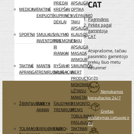
CAT
PRIEDAI
APSAUGA
MEDICINA
TAKTINĖ
KREPŠIAI
OPTIKA
EKIPUOTĖ
KUPRINĖS
KVĖPAVIMO
Pagrindinis
DĖKLAI
TAKŲ
Pirkite pagal
APSAUGA
gamintoją
SPORTUI
SMULKUS
VALYMO
KLAUSOS
CAT
INVENTORIUS
PRIEMONĖS
/ AKIŲ
IR
APSAUGA
Atsiprašome, tačiau
ĮRANKIAI
MASADA
pasirinkto gamintojo
ARMOUR
prekių šiuo metu
TAKTINĖ
MANTIS
RYŠIAI IR
SIMUNITION
neturime!
APRANGA
TRENIRUOKLIAI
NAVIGACIJA
INERT
Grįžti
PRODUCTS
MOKOMIEJI
UŽTAISŲ
Nemokamos
MAKETAI
konsultacijos 24/7
ŽIBINTUVĖLIAI
WILEYX
ŠAUDYMO
REMONTO
AKINIAI
TRENIRUOTĖMS
IR
Greitas
TOBULINIMO
pristatymas Lietuvoje ir
PASLAUGOS
EU
TOLIMASIS
KARIUOMENEI
LAUKO
TAKTINIAI