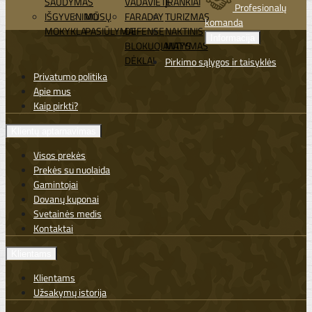
ŠAUDYMAS
VADAVIETĖ
ĮRANKIAI
Profesionalų
IŠGYVENIMO
MŪSŲ
FARADAY
TURIZMAS
komanda
MOKYKLA
PASIŪLYMAI
DEFENSE
NAKTINIS
Informacija
BLOKUOJANTYS
MATYMAS
DĖKLAI
Pirkimo sąlygos ir taisyklės
Privatumo politika
Apie mus
Kaip pirkti?
Klientų aptarnavimas
Visos prekės
Prekės su nuolaida
Gamintojai
Dovanų kuponai
Svetainės medis
Kontaktai
Klientams
Klientams
Užsakymų istorija