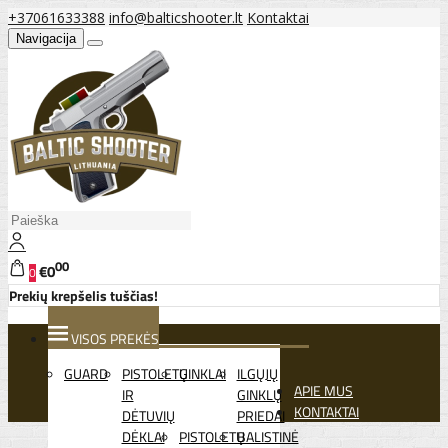
+37061633388
info@balticshooter.lt
Kontaktai
Navigacija
00
€0
0
Prekių krepšelis tuščias!
VISOS PREKĖS
GUARD
PISTOLETŲ
GINKLAI
ILGŲJŲ
APIE MUS
IR
GINKLŲ
KONTAKTAI
DĖTUVIŲ
PRIEDAI
DĖKLAI
PISTOLETŲ
BALISTINĖ