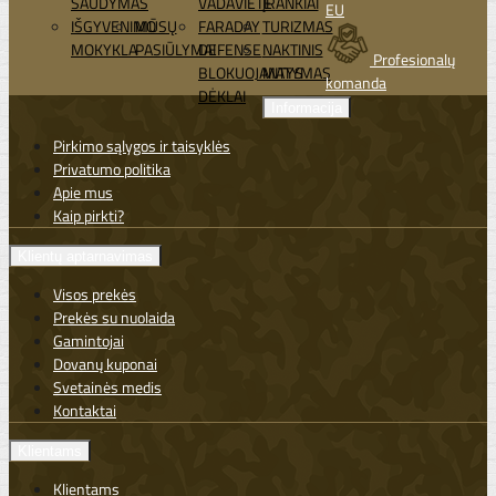
ŠAUDYMAS
VADAVIETĖ
ĮRANKIAI
EU
IŠGYVENIMO
MŪSŲ
FARADAY
TURIZMAS
MOKYKLA
PASIŪLYMAI
DEFENSE
NAKTINIS
Profesionalų
BLOKUOJANTYS
MATYMAS
komanda
DĖKLAI
Informacija
Pirkimo sąlygos ir taisyklės
Privatumo politika
Apie mus
Kaip pirkti?
Klientų aptarnavimas
Visos prekės
Prekės su nuolaida
Gamintojai
Dovanų kuponai
Svetainės medis
Kontaktai
Klientams
Klientams