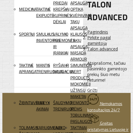
TALON
PRIEDAI
APSAUGA
MEDICINA
TAKTINĖ
KREPŠIAI
OPTIKA
ADVANCED
EKIPUOTĖ
KUPRINĖS
KVĖPAVIMO
DĖKLAI
TAKŲ
APSAUGA
Pagrindinis
SPORTUI
SMULKUS
VALYMO
KLAUSOS
Pirkite pagal
INVENTORIUS
PRIEMONĖS
/ AKIŲ
gamintoją
IR
APSAUGA
Talon advanced
ĮRANKIAI
MASADA
ARMOUR
Atsiprašome, tačiau
TAKTINĖ
MANTIS
RYŠIAI IR
SIMUNITION
pasirinkto gamintojo
APRANGA
TRENIRUOKLIAI
NAVIGACIJA
INERT
prekių šiuo metu
PRODUCTS
neturime!
MOKOMIEJI
UŽTAISŲ
Grįžti
MAKETAI
ŽIBINTUVĖLIAI
WILEYX
ŠAUDYMO
REMONTO
Nemokamos
AKINIAI
TRENIRUOTĖMS
IR
konsultacijos 24/7
TOBULINIMO
PASLAUGOS
Greitas
TOLIMASIS
KARIUOMENEI
LAUKO
TAKTINIAI
pristatymas Lietuvoje ir