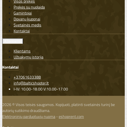
Visos prekės
Prekės su nuolaida
Gamintojai
Dovanų kuponai
Svetainės medis
Kontaktai
Klientams
Klientams
Užsakymų istorija
Kontaktai
+37061633388
info@balticshooter.lt
I-IV: 10.00-18.00 V:10.00-17.00
2026 © Visos teisės saugomos. Kopijuoti, platinti svetainės turinį be
autorių sutikimo draudžiama.
Elektroninių parduotuvių nuoma
-
eshoprent.com