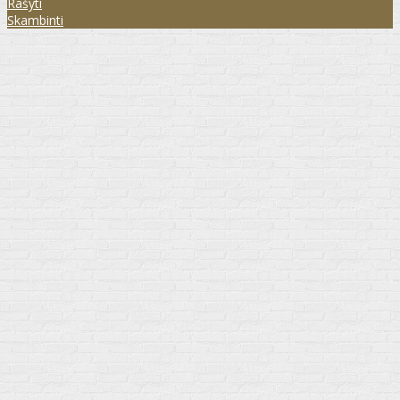
Rašyti
Skambinti