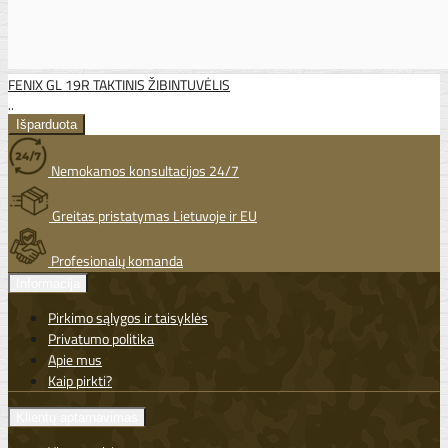
FENIX GL 19R TAKTINIS ŽIBINTUVĖLIS
..
Nemokamos konsultacijos 24/7
Greitas pristatymas Lietuvoje ir EU
Profesionalų komanda
Informacija
Pirkimo sąlygos ir taisyklės
Privatumo politika
Apie mus
Kaip pirkti?
Klientų aptarnavimas