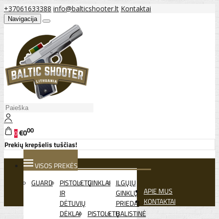
+37061633388
info@balticshooter.lt
Kontaktai
Navigacija
00
€0
0
Prekių krepšelis tuščias!
VISOS PREKĖS
GUARD
PISTOLETŲ
GINKLAI
ILGŲJŲ
APIE MUS
IR
GINKLŲ
KONTAKTAI
DĖTUVIŲ
PRIEDAI
DĖKLAI
PISTOLETŲ
BALISTINĖ