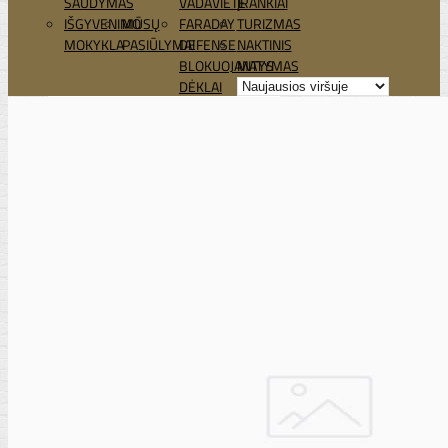
ŠAUDYMAS
VADAVIETĖ
ĮRANKIAI
IŠGYVENIMO
MŪSŲ
FARADAY
TURIZMAS
MOKYKLA
PASIŪLYMAI
DEFENSE
NAKTINIS
BLOKUOJANTYS
MATYMAS
DĖKLAI