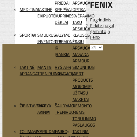
FENIX
PRIEDAI
APSAUGA
MEDICINA
TAKTINĖ
KREPŠIAI
OPTIKA
EKIPUOTĖ
KUPRINĖS
KVĖPAVIMO
Pagrindinis
DĖKLAI
TAKŲ
Pirkite pagal
APSAUGA
gamintoją
SPORTUI
SMULKUS
VALYMO
KLAUSOS
Fenix
INVENTORIUS
PRIEMONĖS
/ AKIŲ
IR
APSAUGA
ĮRANKIAI
MASADA
ARMOUR
TAKTINĖ
MANTIS
RYŠIAI IR
SIMUNITION
APRANGA
TRENIRUOKLIAI
NAVIGACIJA
INERT
PRODUCTS
MOKOMIEJI
UŽTAISŲ
MAKETAI
ŽIBINTUVĖLIAI
WILEYX
ŠAUDYMO
REMONTO
AKINIAI
TRENIRUOTĖMS
IR
TOBULINIMO
PASLAUGOS
TOLIMASIS
KARIUOMENEI
LAUKO
TAKTINIAI