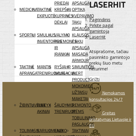
LASERHIT
PRIEDAI
APSAUGA
MEDICINA
TAKTINĖ
KREPŠIAI
OPTIKA
EKIPUOTĖ
KUPRINĖS
KVĖPAVIMO
Pagrindinis
DĖKLAI
TAKŲ
Pirkite pagal
APSAUGA
gamintoją
SPORTUI
SMULKUS
VALYMO
KLAUSOS
LaserHit
INVENTORIUS
PRIEMONĖS
/ AKIŲ
IR
APSAUGA
Atsiprašome, tačiau
ĮRANKIAI
MASADA
pasirinkto gamintojo
ARMOUR
prekių šiuo metu
TAKTINĖ
MANTIS
RYŠIAI IR
SIMUNITION
neturime!
APRANGA
TRENIRUOKLIAI
NAVIGACIJA
INERT
Grįžti
PRODUCTS
MOKOMIEJI
UŽTAISŲ
Nemokamos
MAKETAI
konsultacijos 24/7
ŽIBINTUVĖLIAI
WILEYX
ŠAUDYMO
REMONTO
AKINIAI
TRENIRUOTĖMS
IR
Greitas
TOBULINIMO
pristatymas Lietuvoje ir
PASLAUGOS
EU
TOLIMASIS
KARIUOMENEI
LAUKO
TAKTINIAI