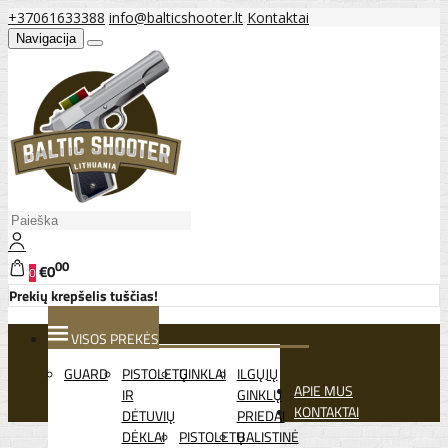
+37061633388
info@balticshooter.lt
Kontaktai
Navigacija
00
€0
0
Prekių krepšelis tuščias!
VISOS PREKĖS
GUARD
PISTOLETŲ
GINKLAI
ILGŲJŲ
APIE MUS
IR
GINKLŲ
KONTAKTAI
DĖTUVIŲ
PRIEDAI
DĖKLAI
PISTOLETŲ
BALISTINĖ