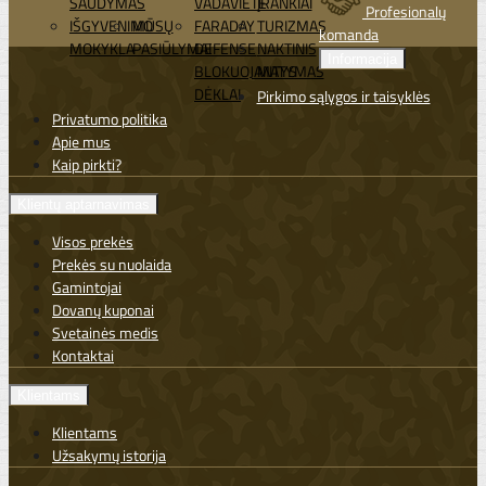
ŠAUDYMAS
VADAVIETĖ
ĮRANKIAI
Profesionalų
IŠGYVENIMO
MŪSŲ
FARADAY
TURIZMAS
komanda
MOKYKLA
PASIŪLYMAI
DEFENSE
NAKTINIS
Informacija
BLOKUOJANTYS
MATYMAS
DĖKLAI
Pirkimo sąlygos ir taisyklės
Privatumo politika
Apie mus
Kaip pirkti?
Klientų aptarnavimas
Visos prekės
Prekės su nuolaida
Gamintojai
Dovanų kuponai
Svetainės medis
Kontaktai
Klientams
Klientams
Užsakymų istorija