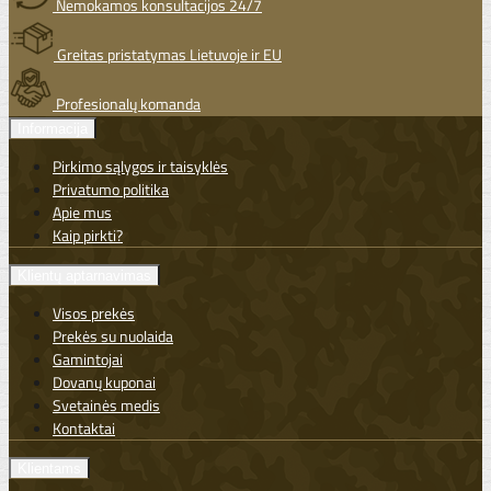
Nemokamos konsultacijos 24/7
Greitas pristatymas Lietuvoje ir EU
Profesionalų komanda
Informacija
Pirkimo sąlygos ir taisyklės
Privatumo politika
Apie mus
Kaip pirkti?
Klientų aptarnavimas
Visos prekės
Prekės su nuolaida
Gamintojai
Dovanų kuponai
Svetainės medis
Kontaktai
Klientams