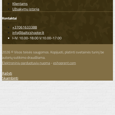
Klientams
Užsakymų istorija
Kontaktai
+37061633388
info@balticshooter.lt
I-IV: 10.00-18.00 V:10.00-17.00
2026 © Visos teisės saugomos. Kopijuoti, platinti svetainės turinį be
autorių sutikimo draudžiama.
Elektroninių parduotuvių nuoma
-
eshoprent.com
Rašyti
Skambinti