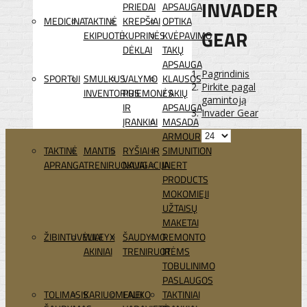
INVADER
PRIEDAI
APSAUGA
MEDICINA
TAKTINĖ
KREPŠIAI
OPTIKA
GEAR
EKIPUOTĖ
KUPRINĖS
KVĖPAVIMO
DĖKLAI
TAKŲ
APSAUGA
Pagrindinis
SPORTUI
SMULKUS
VALYMO
KLAUSOS
Pirkite pagal
INVENTORIUS
PRIEMONĖS
/ AKIŲ
gamintoją
IR
APSAUGA
Invader Gear
ĮRANKIAI
MASADA
ARMOUR
TAKTINĖ
MANTIS
RYŠIAI IR
SIMUNITION
APRANGA
TRENIRUOKLIAI
NAVIGACIJA
INERT
PRODUCTS
MOKOMIEJI
UŽTAISŲ
MAKETAI
ŽIBINTUVĖLIAI
WILEYX
ŠAUDYMO
REMONTO
AKINIAI
TRENIRUOTĖMS
IR
TOBULINIMO
PASLAUGOS
TOLIMASIS
KARIUOMENEI
LAUKO
TAKTINIAI