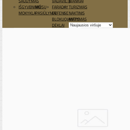
ŠAUDYMAS
VADAVIETĖ
ĮRANKIAI
IŠGYVENIMO
MŪSŲ
FARADAY
TURIZMAS
MOKYKLA
PASIŪLYMAI
DEFENSE
NAKTINIS
BLOKUOJANTYS
MATYMAS
DĖKLAI