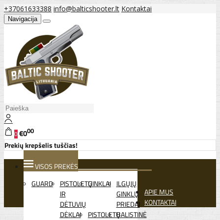
+37061633388
info@balticshooter.lt
Kontaktai
Navigacija
00
€0
0
Prekių krepšelis tuščias!
VISOS PREKĖS
GUARD
PISTOLETŲ
GINKLAI
ILGŲJŲ
APIE MUS
IR
GINKLŲ
KONTAKTAI
DĖTUVIŲ
PRIEDAI
DĖKLAI
PISTOLETŲ
BALISTINĖ