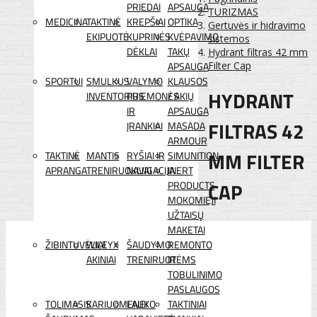
PRIEDAI
APSAUGA
TURIZMAS
MEDICINA
TAKTINĖ
KREPŠIAI
OPTIKA
Gertuvės ir hidravimo
EKIPUOTĖ
KUPRINĖS
KVĖPAVIMO
sistemos
DĖKLAI
TAKŲ
Hydrant filtras 42 mm
APSAUGA
Filter Cap
SPORTUI
SMULKUS
VALYMO
KLAUSOS
HYDRANT
INVENTORIUS
PRIEMONĖS
/ AKIŲ
IR
APSAUGA
FILTRAS 42
ĮRANKIAI
MASADA
ARMOUR
MM FILTER
TAKTINĖ
MANTIS
RYŠIAI IR
SIMUNITION
APRANGA
TRENIRUOKLIAI
NAVIGACIJA
INERT
CAP
PRODUCTS
MOKOMIEJI
UŽTAISŲ
MAKETAI
ŽIBINTUVĖLIAI
WILEYX
ŠAUDYMO
REMONTO
AKINIAI
TRENIRUOTĖMS
IR
TOBULINIMO
PASLAUGOS
TOLIMASIS
KARIUOMENEI
LAUKO
TAKTINIAI