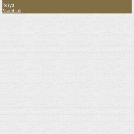
Rašyti
Skambinti