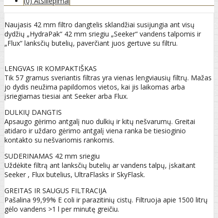
(0) Atsiliepimai
Naujasis 42 mm filtro dangtelis sklandžiai susijungia ant visų
dydžių „HydraPak“ 42 mm sriegiu „Seeker“ vandens talpomis ir
„Flux“ lanksčių butelių, paverčiant juos gertuve su filtru.
LENGVAS IR KOMPAKTIŠKAS
Tik 57 gramus sveriantis filtras yra vienas lengviausių filtrų. Mažas
jo dydis neužima papildomos vietos, kai jis laikomas arba
įsriegiamas tiesiai ant Seeker arba Flux.
DULKIŲ DANGTIS
Apsaugo gėrimo antgalį nuo dulkių ir kitų nešvarumų. Greitai
atidaro ir uždaro gėrimo antgalį viena ranka be tiesioginio
kontakto su nešvariomis rankomis.
SUDERINAMAS 42 mm sriegiu
Uždėkite filtrą ant lanksčių butelių ar vandens talpų, įskaitant
Seeker , Flux butelius, UltraFlasks ir SkyFlask.
GREITAS IR SAUGUS FILTRACIJA
Pašalina 99,99% E coli ir parazitinių cistų. Filtruoja apie 1500 litrų
gėlo vandens >1 l per minutę greičiu.