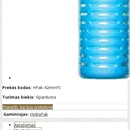
Prekės kodas:
HPak-42mmFC
Turimas kiekis:
Išparduota
Pranešti, kai bus prekyboje
Gamintojas:
HydraPak
Aprašymas