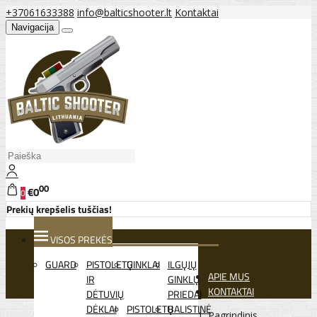
+37061633388
info@balticshooter.lt
Kontaktai
Navigacija
00
€0
0
Prekių krepšelis tuščias!
VISOS PREKĖS
GUARD
PISTOLETŲ
GINKLAI
ILGŲJŲ
APIE MUS
IR
GINKLŲ
KONTAKTAI
DĖTUVIŲ
PRIEDAI
DĖKLAI
PISTOLETŲ
BALISTINĖ
Pagrindinis