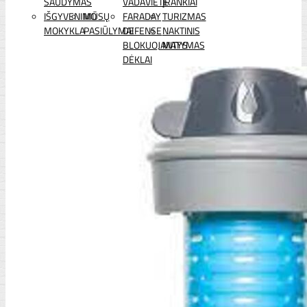
ŠAUDYMAS
VADAVIETĖ
ĮRANKIAI
IŠGYVENIMO
MŪSŲ
FARADAY
TURIZMAS
MOKYKLA
PASIŪLYMAI
DEFENSE
NAKTINIS
BLOKUOJANTYS
MATYMAS
DĖKLAI