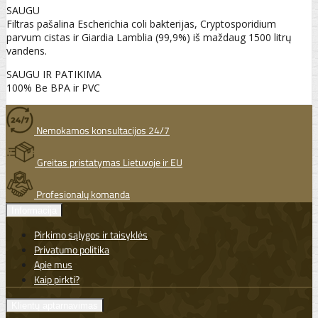
SAUGU
Filtras pašalina Escherichia coli bakterijas, Cryptosporidium
parvum cistas ir Giardia Lamblia (99,9%) iš maždaug 1500 litrų
vandens.
SAUGU IR PATIKIMA
100% Be BPA ir PVC
Nemokamos konsultacijos 24/7
Greitas pristatymas Lietuvoje ir EU
Profesionalų komanda
Informacija
Pirkimo sąlygos ir taisyklės
Privatumo politika
Apie mus
Kaip pirkti?
Klientų aptarnavimas