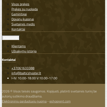
Visos prekės
Prekės su nuolaida
Gamintojai
Dovanų kuponai
Svetainės medis
Kontaktai
Klientams
Klientams
Užsakymų istorija
Kontaktai
+37061633388
info@balticshooter.lt
I-IV: 10.00-18.00 V:10.00-17.00
2026 © Visos teisės saugomos. Kopijuoti, platinti svetainės turinį be
autorių sutikimo draudžiama.
Elektroninių parduotuvių nuoma
-
eshoprent.com