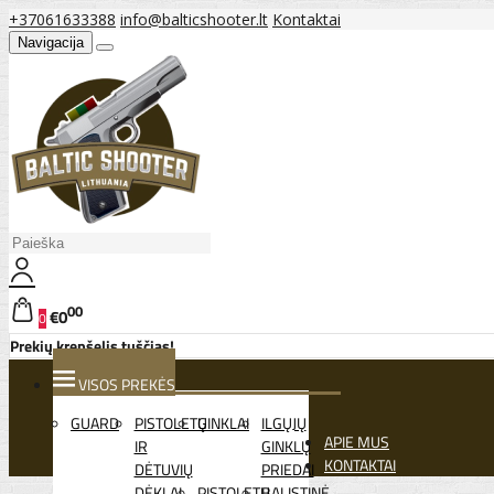
+37061633388
info@balticshooter.lt
Kontaktai
Navigacija
00
€0
0
Prekių krepšelis tuščias!
VISOS PREKĖS
GUARD
PISTOLETŲ
GINKLAI
ILGŲJŲ
APIE MUS
IR
GINKLŲ
KONTAKTAI
DĖTUVIŲ
PRIEDAI
DĖKLAI
PISTOLETŲ
BALISTINĖ