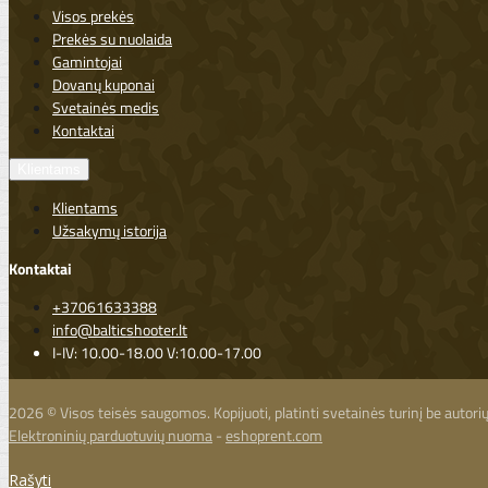
Visos prekės
Prekės su nuolaida
Gamintojai
Dovanų kuponai
Svetainės medis
Kontaktai
Klientams
Klientams
Užsakymų istorija
Kontaktai
+37061633388
info@balticshooter.lt
I-IV: 10.00-18.00 V:10.00-17.00
2026 © Visos teisės saugomos. Kopijuoti, platinti svetainės turinį be autor
Elektroninių parduotuvių nuoma
-
eshoprent.com
Rašyti