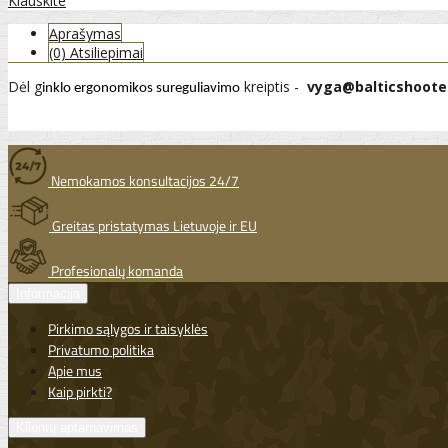
Klauskite
Aprašymas
(0) Atsiliepimai
Dėl g
kreiptis -
vyga@balticshooter
inklo ergonomikos sureguliavimo
Nemokamos konsultacijos 24/7
Greitas pristatymas Lietuvoje ir EU
Profesionalų komanda
Informacija
Pirkimo sąlygos ir taisyklės
Privatumo politika
Apie mus
Kaip pirkti?
Klientų aptarnavimas