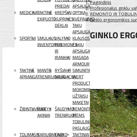
Pagrindinis
PRIEDAI
APSAUGA
Profesionalus ginklų v
MEDICINA
TAKTINĖ
KREPŠIAI
OPTIKA
REMONTO IR TOBULI
EKIPUOTĖ
KUPRINĖS
KVĖPAVIMO
Ginklo ergonomikos sur
DĖKLAI
TAKŲ
GINKLO ER
APSAUGA
SPORTUI
SMULKUS
VALYMO
KLAUSOS
INVENTORIUS
PRIEMONĖS
/ AKIŲ
IR
APSAUGA
ĮRANKIAI
MASADA
ARMOUR
TAKTINĖ
MANTIS
RYŠIAI IR
SIMUNITION
APRANGA
TRENIRUOKLIAI
NAVIGACIJA
INERT
PRODUCTS
MOKOMIEJI
UŽTAISŲ
MAKETAI
ŽIBINTUVĖLIAI
WILEYX
ŠAUDYMO
REMONTO
AKINIAI
TRENIRUOTĖMS
IR
TOBULINIMO
PASLAUGOS
TOLIMASIS
KARIUOMENEI
LAUKO
TAKTINIAI