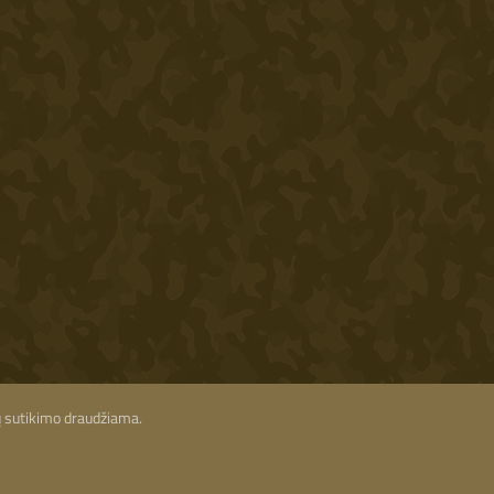
ių sutikimo draudžiama.