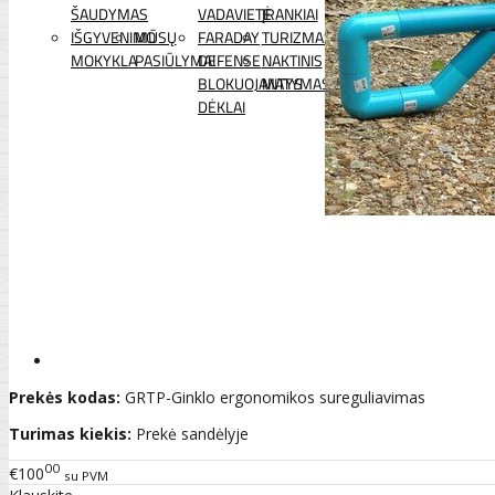
ŠAUDYMAS
VADAVIETĖ
ĮRANKIAI
IŠGYVENIMO
MŪSŲ
FARADAY
TURIZMAS
MOKYKLA
PASIŪLYMAI
DEFENSE
NAKTINIS
BLOKUOJANTYS
MATYMAS
DĖKLAI
Prekės kodas:
GRTP-Ginklo ergonomikos sureguliavimas
Turimas kiekis:
Prekė sandėlyje
00
€100
su PVM